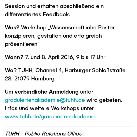
"Biobased Processes and Reactor
Session und erhalten abschließend ein
Research and institutes
Technologies"
differenziertes Feedback.
Joint School of Multidisciplinary Studies
Was?
Workshop „Wissenschaftliche Poster
konzipieren, gestalten und erfolgreich
präsentieren“
Wann?
7. und 8. April 2016, 9 bis 17 Uhr
Institutes
Wo?
TUHH, Channel 4, Harburger Schloßstraße
28, 21079 Hamburg
Overview
Um
verbindliche Anmeldung
unter
graduiertenakademie@tuhh.de
wird gebeten.
Infos und weitere Workshops unter
www.tuhh.de/graduiertenakademie
TUHH - Public Relations Office