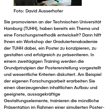
Process Engineering
Newsroom
Advice and contact
UNU HUB "Engineering to Face Climate
Exchange students
Foto: David Ausserhofer
Study programs
Change"
Press Release
New@tuhh
Intercultural Hub
Research and Institutes
Flyers and brochures
Sie promovieren an der Technischen Universität
Around student life
International Scholars & Guests
Research Funding
Hamburg (TUHH), haben bereits ein Thema und
University magazine spektrum
study organization
Technology and Innovation in Education
eine Forschungsmethodik entwickelt? Dann hilft
Events
Partnerships and Strategy
Early Career Research Support
News
Ihnen ein Workshop der Graduiertenakademie
AI in Education
Study Exchange Partnerships
der TUHH dabei, ein Poster zu konzipieren, zu
Study programs
Merchandise-Shop
Good Scientific Practice
gestalten und erfolgreich zu präsentieren. In
How to establish partnerships
After Graduation
Research and Institutes
einem zweitägigen Training werden die
Working at TU Hamburg
Strategy
Alumni
Future Lectures
Grundprinzipien der Postererstellung vorgestellt
Management Sciences and Technology
ECIU University
Job opportunities
Career Center
und wesentliche Kriterien diskutiert. Am Beispiel
Team
Study Programs
Faculty recruiting
der eigenen Forschungsarbeit erarbeiten Sie
Graduate Academy
Contacts & International Team
einen überzeugenden inhaltlichen Aufbau und
Research and Institutes
Information for new employees
Doctoral Degrees
geeignete, aussagekräftige
Continuing Education
Research & Transfer News
Mechanical Engineering
Gestaltungselemente, trainieren die mündliche
Internal Information
Interdisciplinary Workshop of the FSP
Präsentation im Rahmen einer simulierten Poster-
Study programs