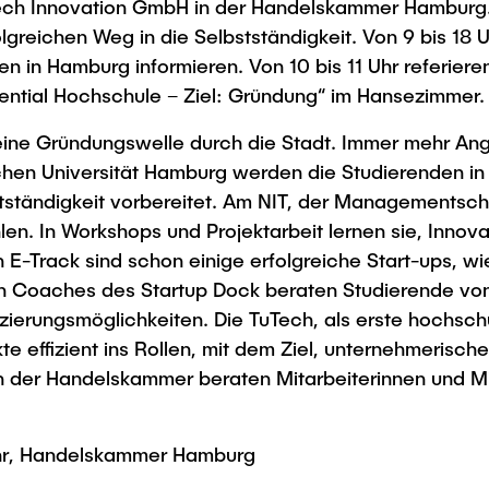
Tech Innovation GmbH in der Handelskammer Hamburg.
Studies
greichen Weg in die Selbstständigkeit. Von 9 bis 18 
en in Hamburg informieren. Von 10 bis 11 Uhr referier
ial Hochschule – Ziel: Gründung“ im Hansezimmer. Der
 eine Gründungswelle durch die Stadt. Immer mehr An
n Universität Hamburg werden die Studierenden in i
lbstständigkeit vorbereitet. Am NIT, der Managementsc
n. In Workshops und Projektarbeit lernen sie, Innovat
E-Track sind schon einige erfolgreiche Start-ups, w
 Coaches des Startup Dock beraten Studierende von 
ierungsmöglichkeiten. Die TuTech, als erste hochschu
e effizient ins Rollen, mit dem Ziel, unternehmerisch
n der Handelskammer beraten Mitarbeiterinnen und Mi
Uhr, Handelskammer Hamburg