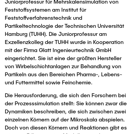
Juniorprofessur für Mehrskalensimulation von
"Biobased Processes and Reactor
Feststoffsystemen am Institut für
Research and institutes
Technologies"
Feststoffverfahrenstechnik und
Joint School of Multidisciplinary Studies
Partikeltechnologie der Technischen Universität
Hamburg (TUHH). Die Juniorprofessur am
Exzellenzkolleg der TUHH wurde in Kooperation
mit der Firma Glatt Ingenieurtechnik GmbH
eingerichtet. Sie ist eine der größten Hersteller
von Wirbelschichtanlagen zur Behandlung von
Institutes
Partikeln aus den Bereichen Pharma-, Lebens-
Overview
und Futtermittel sowie Feinchemie.
Die Herausforderung, die sich den Forschern bei
der Prozesssimulation stellt: Sie können zwar die
Dynamiken beschreiben, die sich zwischen zwei
einzelnen Körnern auf der Mikroskala abspielen.
Doch von diesen Körnern und Reaktionen gibt es