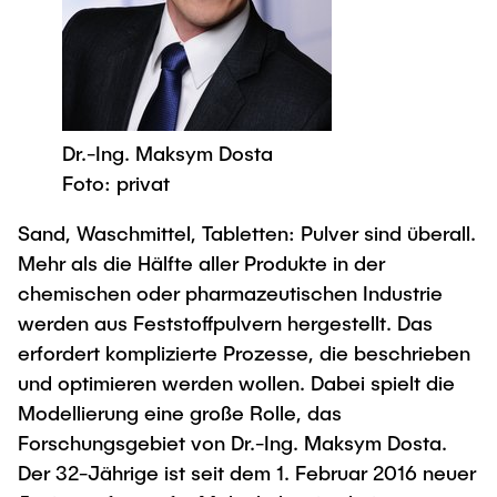
Process Engineering
Newsroom
Advice and contact
UNU HUB "Engineering to Face Climate
Exchange students
Study programs
Change"
Press Release
New@tuhh
Intercultural Hub
Research and Institutes
Flyers and brochures
Around student life
International Scholars & Guests
Research Funding
University magazine spektrum
study organization
Technology and Innovation in Education
Dr.-Ing. Maksym Dosta
Events
Partnerships and Strategy
Early Career Research Support
Foto: privat
News
AI in Education
Study Exchange Partnerships
Study programs
Merchandise-Shop
Sand, Waschmittel, Tabletten: Pulver sind überall.
Good Scientific Practice
How to establish partnerships
After Graduation
Research and Institutes
Mehr als die Hälfte aller Produkte in der
Working at TU Hamburg
Strategy
chemischen oder pharmazeutischen Industrie
Alumni
Future Lectures
Management Sciences and Technology
werden aus Feststoffpulvern hergestellt. Das
ECIU University
Job opportunities
Career Center
erfordert komplizierte Prozesse, die beschrieben
Team
Study Programs
Faculty recruiting
Graduate Academy
Contacts & International Team
und optimieren werden wollen. Dabei spielt die
Research and Institutes
Information for new employees
Doctoral Degrees
Modellierung eine große Rolle, das
Forschungsgebiet von Dr.-Ing. Maksym Dosta.
Continuing Education
Research & Transfer News
Mechanical Engineering
Internal Information
Der 32-Jährige ist seit dem 1. Februar 2016 neuer
Interdisciplinary Workshop of the FSP
Study programs