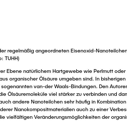
r regelmäßig angeordneten Eisenoxid-Nanoteilchen. D
o: TUHH)
ster Ebene natürlichem Hartgewebe wie Perlmutt oder 
e aus organischer Ölsäure umgeben sind. In bisherige
 sogenannten van-der Waals-Bindungen. Den Autoren 
die Ölsäuremoleküle viel stärker zu verbinden und da
ch andere Nanoteilchen sehr häufig in Kombination 
anderer Nanokompositmaterialien auch zu einer Verb
, die vielfältigen Veränderungsmöglichkeiten der org