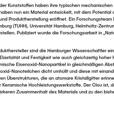
Studies
der Kunststoffen haben ihre typischen mechanischen Ei
aben nun ein Material entwickelt, mit dem Potential 
und Produktherstellung eröffnet. Ein Forschungsteam
amburg (TUHH), Universität Hamburg, Helmholtz-Zen
ellen. Publiziert wurde die Forschungsarbeit in „Natu
ukthersteller sind die Hamburger Wissenschaftler ei
Elastizität und Festigkeit wie auch gleichzeitig hoher
ische Eisenoxid-Nanopartikel in gleichmäßigen Abst
oxid-Nanoteilchen dicht umhüllt und diese mit einand
 Überstrukturen, die an atomare Kristallgitter erinner
für Keramische Hochleistungswerkstoffe. Der Clou ist
ärkeren Zusammenhalt des Materials und zu den bish