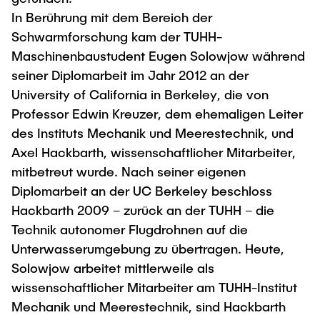
"Biobased Processes and Reactor
In Berührung mit dem Bereich der
Research and institutes
Technologies"
Schwarmforschung kam der TUHH-
Maschinenbaustudent Eugen Solowjow während
Joint School of Multidisciplinary Studies
seiner Diplomarbeit im Jahr 2012 an der
University of California in Berkeley, die von
Professor Edwin Kreuzer, dem ehemaligen Leiter
des Instituts Mechanik und Meerestechnik, und
Axel Hackbarth, wissenschaftlicher Mitarbeiter,
Institutes
mitbetreut wurde. Nach seiner eigenen
Overview
Diplomarbeit an der UC Berkeley beschloss
Hackbarth 2009 – zurück an der TUHH – die
Technik autonomer Flugdrohnen auf die
Unterwasserumgebung zu übertragen. Heute,
Solowjow arbeitet mittlerweile als
wissenschaftlicher Mitarbeiter am TUHH-Institut
Mechanik und Meerestechnik, sind Hackbarth