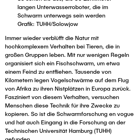
Process Engineering
Newsroom
Advice and contact
langen Unterwasserroboter, die im
UNU HUB "Engineering to Face Climate
Exchange students
Study programs
Change"
Schwarm unterwegs sein werden
Press Release
New@tuhh
Intercultural Hub
Grafik: TUHH/Solowjow
Research and Institutes
Flyers and brochures
Around student life
International Scholars & Guests
Research Funding
University magazine spektrum
Immer wieder verblüfft die Natur mit
study organization
Technology and Innovation in Education
hochkomplexem Verhalten bei Tieren, die in
Events
Partnerships and Strategy
Early Career Research Support
News
AI in Education
großen Gruppen leben. Mit nur wenigen Regeln
Study Exchange Partnerships
organisiert sich ein Fischschwarm, um etwa
Study programs
Merchandise-Shop
Good Scientific Practice
How to establish partnerships
After Graduation
einem Feind zu entfliehen. Tausende von
Research and Institutes
Kilometern legen Vogelschwärme auf dem Flug
Working at TU Hamburg
Strategy
Alumni
Future Lectures
von Afrika zu ihren Nistplätzen in Europa zurück.
Management Sciences and Technology
ECIU University
Job opportunities
Career Center
Fasziniert von diesem Verhalten, versuchen
Team
Study Programs
Faculty recruiting
Graduate Academy
Menschen diese Technik für ihre Zwecke zu
Contacts & International Team
Research and Institutes
kopieren. So ist die Schwarmforschung en vogue
Information for new employees
Doctoral Degrees
und hat auch Eingang in die Forschung an der
Continuing Education
Research & Transfer News
Mechanical Engineering
Internal Information
Technischen Universität Hamburg (TUHH)
Interdisciplinary Workshop of the FSP
gefunden.
Study programs