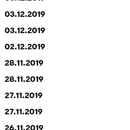
Intern
Lehre und Lernen
Interdisziplinärer Workshop des FSP
Forschung und Institute
03.12.2019
„Biobasierte Prozesse und
Best Practices Lehre
Reaktortechnologien“
Hochschuldidaktik - ZLL
Studienbereich FIT
03.12.2019
LearnING Center
Lehre im europäischen Verbund (ECIU)
02.12.2019
WorkINGLab / Makerspace
28.11.2019
Institute im Überblick
28.11.2019
27.11.2019
27.11.2019
26.11.2019