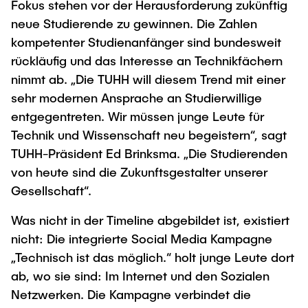
Intern
Lehre und Lernen
Fokus stehen vor der Herausforderung zukünftig
Interdisziplinärer Workshop des FSP
neue Studierende zu gewinnen. Die Zahlen
Forschung und Institute
„Biobasierte Prozesse und
Best Practices Lehre
kompetenter Studienanfänger sind bundesweit
Reaktortechnologien“
Hochschuldidaktik - ZLL
Studienbereich FIT
rückläufig und das Interesse an Technikfächern
LearnING Center
nimmt ab. „Die TUHH will diesem Trend mit einer
sehr modernen Ansprache an Studierwillige
Lehre im europäischen Verbund (ECIU)
entgegentreten. Wir müssen junge Leute für
WorkINGLab / Makerspace
Technik und Wissenschaft neu begeistern“, sagt
TUHH-Präsident Ed Brinksma. „Die Studierenden
Institute im Überblick
von heute sind die Zukunftsgestalter unserer
Gesellschaft“.
Was nicht in der Timeline abgebildet ist, existiert
nicht: Die integrierte Social Media Kampagne
„Technisch ist das möglich.“ holt junge Leute dort
ab, wo sie sind: Im Internet und den Sozialen
Netzwerken. Die Kampagne verbindet die