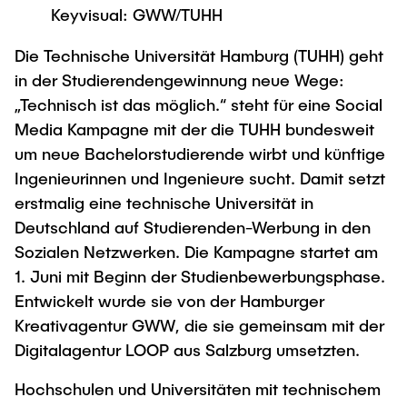
Newsroom
Keyvisual: GWW/TUHH
Beratung und Kontakt
Studiengänge
UNU HUB "Engineering to Face Climate
Austauschstudium
Change"
Pressemitteilungen
Neu an der TUHH
Forschung und Institute
Die Technische Universität Hamburg (TUHH) geht
Intercultural Hub
Flyer und Broschüren
in der Studierendengewinnung neue Wege:
Rund ums Studium
(Gast)Wissenschaftler*innen
Forschungsförderung
Technologie und Innovation in der Bildung
„Technisch ist das möglich.“ steht für eine Social
Magazin spektrum
Studienorganisation
Media Kampagne mit der die TUHH bundesweit
News
Veranstaltungen
Partnerships and Strategy
Early Career Researchers
um neue Bachelorstudierende wirbt und künftige
AI in Education
Studiengänge
Partnerhochschulen Studierendenaustausch
Ingenieurinnen und Ingenieure sucht. Damit setzt
Merchandise-Shop
Forschung und Institute
Gute Wissenschaftliche Praxis
erstmalig eine technische Universität in
Eine Partnerschaft vereinbaren
Für Absolventinnen und Absolventen
Deutschland auf Studierenden-Werbung in den
Arbeiten an der TU Hamburg
Strategie
Management-Wissenschaften und Technologie
Alumni
Future Lectures
Sozialen Netzwerken. Die Kampagne startet am
ECIU University
Stellenausschreibungen
Berufseinstieg - Career Center
1. Juni mit Beginn der Studienbewerbungsphase.
Team
Studiengänge
Berufsausbildung und Praktika
Entwickelt wurde sie von der Hamburger
Graduiertenakademie
Contacts & International Team
Kreativagentur GWW, die sie gemeinsam mit der
Forschung und Institute
Berufungen
Promotion und Habilitation
Digitalagentur LOOP aus Salzburg umsetzten.
Neue Mitarbeitende
Wissenschaftliche Weiterbildung
Neues aus der Forschung &
Maschinenbau
Hochschulen und Universitäten mit technischem
Transfer
Studiengänge