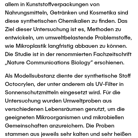
Intern
Lehre und Lernen
allem in Kunststoffverpackungen von
Interdisziplinärer Workshop des FSP
Forschung und Institute
Nahrungsmitteln, Getränken und Kosmetika sind
„Biobasierte Prozesse und
Best Practices Lehre
diese synthetischen Chemikalien zu finden. Das
Reaktortechnologien“
Hochschuldidaktik - ZLL
Studienbereich FIT
Ziel dieser Untersuchung ist es, Methoden zu
LearnING Center
entwickeln, um umweltbelastende Problemstoffe,
Lehre im europäischen Verbund (ECIU)
wie Mikroplastik langfristig abbauen zu können.
Die Studie ist in der renommierten Fachzeitschrift
WorkINGLab / Makerspace
„Nature Communications Biology“ erschienen.
Institute im Überblick
Als Modellsubstanz diente der synthetische Stoff
Octocrylen, der unter anderem als UV-Filter in
Sonnenschutzmitteln eingesetzt wird. Für die
Untersuchung wurden Umweltproben aus
verschiedenen Lebensräumen genutzt, um die
geeigneten Mikroorganismen und mikrobiellen
Gemeinschaften anzureichern. Die Proben
stammen aus jeweils sehr kalten und sehr heißen