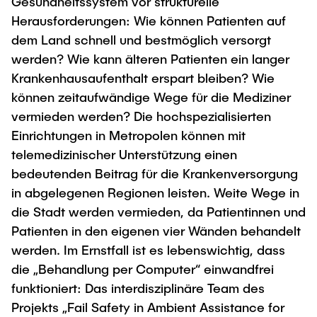
Gesundheitssystem vor strukturelle
"Biobased Processes and Reactor
Herausforderungen: Wie können Patienten auf
Research and institutes
Technologies"
dem Land schnell und bestmöglich versorgt
werden? Wie kann älteren Patienten ein langer
Joint School of Multidisciplinary Studies
Krankenhausaufenthalt erspart bleiben? Wie
können zeitaufwändige Wege für die Mediziner
vermieden werden? Die hochspezialisierten
Einrichtungen in Metropolen können mit
telemedizinischer Unterstützung einen
Institutes
bedeutenden Beitrag für die Krankenversorgung
Overview
in abgelegenen Regionen leisten. Weite Wege in
die Stadt werden vermieden, da Patientinnen und
Patienten in den eigenen vier Wänden behandelt
werden. Im Ernstfall ist es lebenswichtig, dass
die „Behandlung per Computer“ einwandfrei
funktioniert: Das interdisziplinäre Team des
Projekts „Fail Safety in Ambient Assistance for