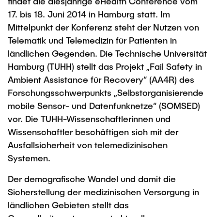
findet die diesjährige eHealth Conference vom
Process Engineering
Newsroom
Advice and contact
UNU HUB "Engineering to Face Climate
17. bis 18. Juni 2014 in Hamburg statt. Im
Exchange students
Study programs
Change"
Press Release
New@tuhh
Mittelpunkt der Konferenz steht der Nutzen von
Intercultural Hub
Research and Institutes
Telematik und Telemedizin für Patienten in
Flyers and brochures
Around student life
International Scholars & Guests
Research Funding
ländlichen Gegenden. Die Technische Universität
University magazine spektrum
study organization
Technology and Innovation in Education
Hamburg (TUHH) stellt das Projekt „Fail Safety in
Events
Partnerships and Strategy
Early Career Research Support
Ambient Assistance für Recovery“ (AA4R) des
News
AI in Education
Forschungsschwerpunkts „Selbstorganisierende
Study Exchange Partnerships
Study programs
Merchandise-Shop
Good Scientific Practice
mobile Sensor- und Datenfunknetze“ (SOMSED)
How to establish partnerships
After Graduation
Research and Institutes
vor. Die TUHH-Wissenschaftlerinnen und
Working at TU Hamburg
Strategy
Alumni
Future Lectures
Wissenschaftler beschäftigen sich mit der
Management Sciences and Technology
ECIU University
Job opportunities
Ausfallsicherheit von telemedizinischen
Career Center
Team
Study Programs
Systemen.
Faculty recruiting
Graduate Academy
Contacts & International Team
Research and Institutes
Information for new employees
Der demografische Wandel und damit die
Doctoral Degrees
Sicherstellung der medizinischen Versorgung in
Continuing Education
Research & Transfer News
Mechanical Engineering
Internal Information
ländlichen Gebieten stellt das
Interdisciplinary Workshop of the FSP
Study programs