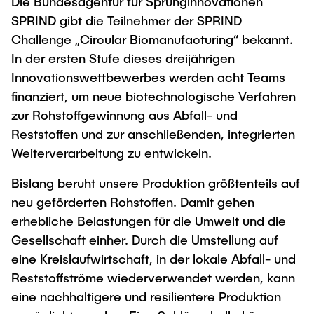
Die Bundesagentur für Sprunginnovationen
"Biobased Processes and Reactor
SPRIND gibt die Teilnehmer der SPRIND
Research and institutes
Technologies"
Challenge „Circular Biomanufacturing“ bekannt.
In der ersten Stufe dieses dreijährigen
Joint School of Multidisciplinary Studies
Innovationswettbewerbes werden acht Teams
finanziert, um neue biotechnologische Verfahren
zur Rohstoffgewinnung aus Abfall- und
Reststoffen und zur anschließenden, integrierten
Weiterverarbeitung zu entwickeln.
Institutes
Bislang beruht unsere Produktion größtenteils auf
Overview
neu geförderten Rohstoffen. Damit gehen
erhebliche Belastungen für die Umwelt und die
Gesellschaft einher. Durch die Umstellung auf
eine Kreislaufwirtschaft, in der lokale Abfall- und
Reststoffströme wiederverwendet werden, kann
eine nachhaltigere und resilientere Produktion