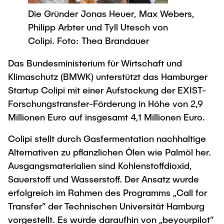
Process Engineering
Newsroom
Advice and contact
UNU HUB "Engineering to Face Climate
Die Gründer Jonas Heuer, Max Webers,
Exchange students
Study programs
Change"
Press Release
Philipp Arbter und Tyll Utesch von
New@tuhh
Intercultural Hub
Research and Institutes
Colipi. Foto: Thea Brandauer
Flyers and brochures
Around student life
International Scholars & Guests
Research Funding
University magazine spektrum
study organization
Das Bundesministerium für Wirtschaft und
Technology and Innovation in Education
Events
Partnerships and Strategy
Klimaschutz (BMWK) unterstützt das Hamburger
Early Career Research Support
News
AI in Education
Startup Colipi mit einer Aufstockung der EXIST-
Study Exchange Partnerships
Study programs
Merchandise-Shop
Forschungstransfer-Förderung in Höhe von 2,9
Good Scientific Practice
How to establish partnerships
After Graduation
Millionen Euro auf insgesamt 4,1 Millionen Euro.
Research and Institutes
Working at TU Hamburg
Strategy
Alumni
Future Lectures
Colipi stellt durch Gasfermentation nachhaltige
Management Sciences and Technology
ECIU University
Job opportunities
Career Center
Alternativen zu pflanzlichen Ölen wie Palmöl her.
Team
Study Programs
Faculty recruiting
Ausgangsmaterialien sind Kohlenstoffdioxid,
Graduate Academy
Contacts & International Team
Sauerstoff und Wasserstoff. Der Ansatz wurde
Research and Institutes
Information for new employees
Doctoral Degrees
erfolgreich im Rahmen des Programms „Call for
Continuing Education
Research & Transfer News
Mechanical Engineering
Transfer“ der Technischen Universität Hamburg
Internal Information
vorgestellt. Es wurde daraufhin von „beyourpilot“
Interdisciplinary Workshop of the FSP
Study programs