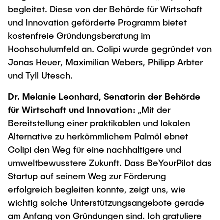
begleitet. Diese von der Behörde für Wirtschaft
"Biobased Processes and Reactor
Research and institutes
und Innovation geförderte Programm bietet
Technologies"
kostenfreie Gründungsberatung im
Joint School of Multidisciplinary Studies
Hochschulumfeld an. Colipi wurde gegründet von
Jonas Heuer, Maximilian Webers, Philipp Arbter
und Tyll Utesch.
Dr. Melanie Leonhard, Senatorin der Behörde
für Wirtschaft und Innovation:
„Mit der
Institutes
Bereitstellung einer praktikablen und lokalen
Overview
Alternative zu herkömmlichem Palmöl ebnet
Colipi den Weg für eine nachhaltigere und
umweltbewusstere Zukunft. Dass BeYourPilot das
Startup auf seinem Weg zur Förderung
erfolgreich begleiten konnte, zeigt uns, wie
wichtig solche Unterstützungsangebote gerade
am Anfang von Gründungen sind. Ich gratuliere