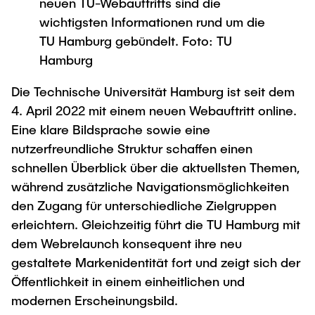
neuen TU-Webauftritts sind die
Process Engineering
Newsroom
Advice and contact
UNU HUB "Engineering to Face Climate
wichtigsten Informationen rund um die
Exchange students
Study programs
Change"
Press Release
New@tuhh
TU Hamburg gebündelt. Foto: TU
Intercultural Hub
Research and Institutes
Flyers and brochures
Hamburg
Around student life
International Scholars & Guests
Research Funding
University magazine spektrum
study organization
Technology and Innovation in Education
Die Technische Universität Hamburg ist seit dem
Events
Partnerships and Strategy
4. April 2022 mit einem neuen Webauftritt online.
Early Career Research Support
News
AI in Education
Eine klare Bildsprache sowie eine
Study Exchange Partnerships
Study programs
Merchandise-Shop
nutzerfreundliche Struktur schaffen einen
Good Scientific Practice
How to establish partnerships
After Graduation
Research and Institutes
schnellen Überblick über die aktuellsten Themen,
Working at TU Hamburg
Strategy
während zusätzliche Navigationsmöglichkeiten
Alumni
Future Lectures
Management Sciences and Technology
den Zugang für unterschiedliche Zielgruppen
ECIU University
Job opportunities
Career Center
erleichtern. Gleichzeitig führt die TU Hamburg mit
Team
Study Programs
Faculty recruiting
Graduate Academy
Contacts & International Team
dem Webrelaunch konsequent ihre neu
Research and Institutes
Information for new employees
Doctoral Degrees
gestaltete Markenidentität fort und zeigt sich der
Öffentlichkeit in einem einheitlichen und
Continuing Education
Research & Transfer News
Mechanical Engineering
Internal Information
modernen Erscheinungsbild.
Interdisciplinary Workshop of the FSP
Study programs