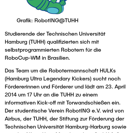
Newsroom
Beratung und Kontakt
Studiengänge
UNU HUB "Engineering to Face Climate
Austauschstudium
Change"
Pressemitteilungen
Neu an der TUHH
Forschung und Institute
Intercultural Hub
Grafik: RobotING@TUHH
Flyer und Broschüren
Rund ums Studium
(Gast)Wissenschaftler*innen
Forschungsförderung
Technologie und Innovation in der Bildung
Studierende der Technischen Universität
Magazin spektrum
Studienorganisation
Hamburg (TUHH) qualifizierten sich mit
News
Veranstaltungen
Partnerships and Strategy
Early Career Researchers
selbstprogrammierten Robotern für die
AI in Education
Studiengänge
Partnerhochschulen Studierendenaustausch
RoboCup-WM in Brasilien.
Merchandise-Shop
Forschung und Institute
Gute Wissenschaftliche Praxis
Eine Partnerschaft vereinbaren
Für Absolventinnen und Absolventen
Das Team um die Robotermannschaft HULKs
Arbeiten an der TU Hamburg
Strategie
Management-Wissenschaften und Technologie
(Hamburg Ultra Legendary Kickers) sucht noch
Alumni
Future Lectures
Fördererinnen und Förderer und lädt am 23. April
ECIU University
Stellenausschreibungen
Berufseinstieg - Career Center
2014 um 17 Uhr an die TUHH zu einem
Team
Studiengänge
Berufsausbildung und Praktika
Graduiertenakademie
Contacts & International Team
informativen Kick-off mit Torwandschießen ein.
Forschung und Institute
Berufungen
Promotion und Habilitation
Der studentische Verein RobotING e.V. wird von
Neue Mitarbeitende
Airbus, der TUHH, der Stiftung zur Förderung der
Wissenschaftliche Weiterbildung
Neues aus der Forschung &
Maschinenbau
Technischen Universität Hamburg-Harburg sowie
Transfer
Studiengänge