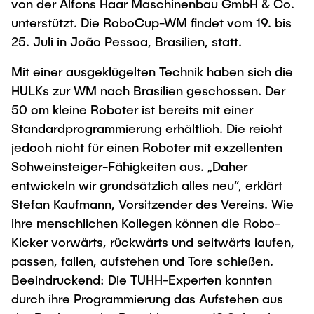
Intern
von der Alfons Haar Maschinenbau GmbH & Co.
Lehre und Lernen
Interdisziplinärer Workshop des FSP
unterstützt. Die RoboCup-WM findet vom 19. bis
Forschung und Institute
„Biobasierte Prozesse und
Best Practices Lehre
25. Juli in João Pessoa, Brasilien, statt.
Reaktortechnologien“
Hochschuldidaktik - ZLL
Studienbereich FIT
Mit einer ausgeklügelten Technik haben sich die
LearnING Center
HULKs zur WM nach Brasilien geschossen. Der
Lehre im europäischen Verbund (ECIU)
50 cm kleine Roboter ist bereits mit einer
WorkINGLab / Makerspace
Standardprogrammierung erhältlich. Die reicht
jedoch nicht für einen Roboter mit exzellenten
Institute im Überblick
Schweinsteiger-Fähigkeiten aus. „Daher
entwickeln wir grundsätzlich alles neu“, erklärt
Stefan Kaufmann, Vorsitzender des Vereins. Wie
ihre menschlichen Kollegen können die Robo-
Kicker vorwärts, rückwärts und seitwärts laufen,
passen, fallen, aufstehen und Tore schießen.
Beeindruckend: Die TUHH-Experten konnten
durch ihre Programmierung das Aufstehen aus