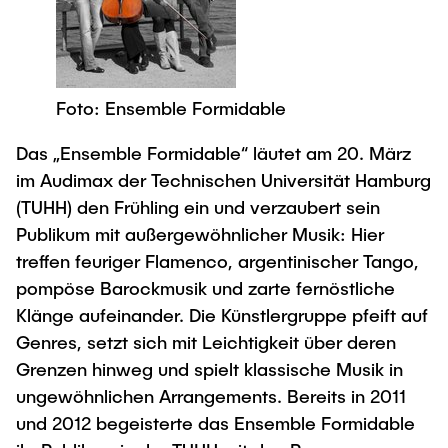
Newsroom
Beratung und Kontakt
Studiengänge
UNU HUB "Engineering to Face Climate
Austauschstudium
Change"
Pressemitteilungen
Neu an der TUHH
Forschung und Institute
Intercultural Hub
Flyer und Broschüren
Rund ums Studium
(Gast)Wissenschaftler*innen
Forschungsförderung
Technologie und Innovation in der Bildung
Foto: Ensemble Formidable
Magazin spektrum
Studienorganisation
News
Veranstaltungen
Partnerships and Strategy
Das „Ensemble Formidable“ läutet am 20. März
Early Career Researchers
AI in Education
Studiengänge
im Audimax der Technischen Universität Hamburg
Partnerhochschulen Studierendenaustausch
Merchandise-Shop
(TUHH) den Frühling ein und verzaubert sein
Forschung und Institute
Gute Wissenschaftliche Praxis
Eine Partnerschaft vereinbaren
Für Absolventinnen und Absolventen
Publikum mit außergewöhnlicher Musik: Hier
Arbeiten an der TU Hamburg
Strategie
treffen feuriger Flamenco, argentinischer Tango,
Management-Wissenschaften und Technologie
Alumni
Future Lectures
pompöse Barockmusik und zarte fernöstliche
ECIU University
Stellenausschreibungen
Berufseinstieg - Career Center
Klänge aufeinander. Die Künstlergruppe pfeift auf
Team
Studiengänge
Berufsausbildung und Praktika
Graduiertenakademie
Genres, setzt sich mit Leichtigkeit über deren
Contacts & International Team
Forschung und Institute
Berufungen
Grenzen hinweg und spielt klassische Musik in
Promotion und Habilitation
ungewöhnlichen Arrangements. Bereits in 2011
Neue Mitarbeitende
Wissenschaftliche Weiterbildung
Neues aus der Forschung &
Maschinenbau
und 2012 begeisterte das Ensemble Formidable
Transfer
Studiengänge