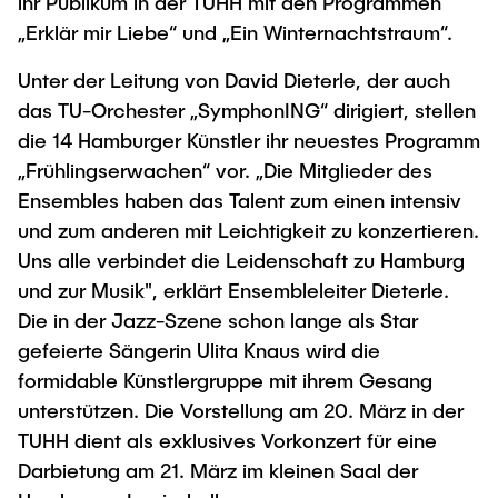
Intern
ihr Publikum in der TUHH mit den Programmen
Lehre und Lernen
Interdisziplinärer Workshop des FSP
„Erklär mir Liebe“ und „Ein Winternachtstraum“.
Forschung und Institute
„Biobasierte Prozesse und
Best Practices Lehre
Reaktortechnologien“
Unter der Leitung von David Dieterle, der auch
Hochschuldidaktik - ZLL
Studienbereich FIT
das TU-Orchester „SymphonING“ dirigiert, stellen
LearnING Center
die 14 Hamburger Künstler ihr neuestes Programm
Lehre im europäischen Verbund (ECIU)
„Frühlingserwachen“ vor. „Die Mitglieder des
Ensembles haben das Talent zum einen intensiv
WorkINGLab / Makerspace
und zum anderen mit Leichtigkeit zu konzertieren.
Institute im Überblick
Uns alle verbindet die Leidenschaft zu Hamburg
und zur Musik", erklärt Ensembleleiter Dieterle.
Die in der Jazz-Szene schon lange als Star
gefeierte Sängerin Ulita Knaus wird die
formidable Künstlergruppe mit ihrem Gesang
unterstützen. Die Vorstellung am 20. März in der
TUHH dient als exklusives Vorkonzert für eine
Darbietung am 21. März im kleinen Saal der