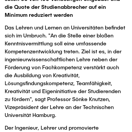
Intern
Lehre und Lernen
Interdisziplinärer Workshop des FSP
die Quote der Studienabbrecher auf ein
Forschung und Institute
„Biobasierte Prozesse und
Best Practices Lehre
Minimum reduziert werden
Reaktortechnologien“
Hochschuldidaktik - ZLL
Studienbereich FIT
Das Lehren und Lernen an Universitäten befindet
LearnING Center
sich im Umbruch. "An die Stelle einer bloßen
Lehre im europäischen Verbund (ECIU)
Kenntnisvermittlung soll eine umfassende
Kompetenzentwicklung treten. Ziel ist es, in der
WorkINGLab / Makerspace
ingenieurwissenschaftlichen Lehre neben der
Institute im Überblick
Förderung von Fachkompetenz verstärkt auch
die Ausbildung von Kreativität,
Lösungsfindungskompetenz, Teamfähigkeit,
Kreativität und Eigeninitiative der Studierenden
zu fördern", sagt Professor Sönke Knutzen,
Vizepräsident der Lehre an der Technischen
Universität Hamburg.
Der Ingenieur, Lehrer und promovierte