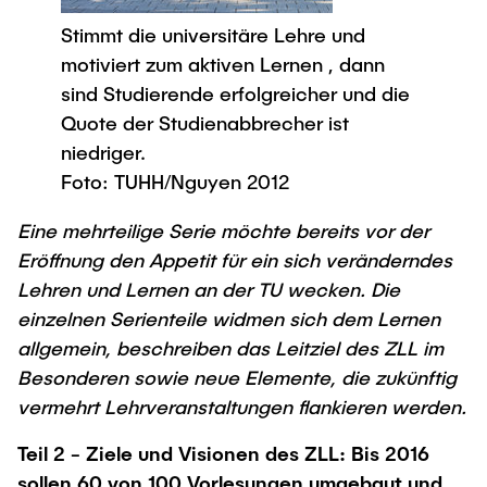
Newsroom
Beratung und Kontakt
Studiengänge
UNU HUB "Engineering to Face Climate
Stimmt die universitäre Lehre und
Austauschstudium
Change"
Pressemitteilungen
Neu an der TUHH
Forschung und Institute
motiviert zum aktiven Lernen , dann
Intercultural Hub
Flyer und Broschüren
sind Studierende erfolgreicher und die
Rund ums Studium
(Gast)Wissenschaftler*innen
Forschungsförderung
Technologie und Innovation in der Bildung
Quote der Studienabbrecher ist
Magazin spektrum
Studienorganisation
niedriger.
News
Veranstaltungen
Partnerships and Strategy
Early Career Researchers
Foto: TUHH/Nguyen 2012
AI in Education
Studiengänge
Partnerhochschulen Studierendenaustausch
Merchandise-Shop
Eine mehrteilige Serie möchte bereits vor der
Forschung und Institute
Gute Wissenschaftliche Praxis
Eine Partnerschaft vereinbaren
Für Absolventinnen und Absolventen
Eröffnung den Appetit für ein sich veränderndes
Arbeiten an der TU Hamburg
Strategie
Management-Wissenschaften und Technologie
Lehren und Lernen an der TU wecken. Die
Alumni
Future Lectures
einzelnen Serienteile widmen sich dem Lernen
ECIU University
Stellenausschreibungen
Berufseinstieg - Career Center
allgemein, beschreiben das Leitziel des ZLL im
Team
Studiengänge
Berufsausbildung und Praktika
Graduiertenakademie
Contacts & International Team
Besonderen sowie neue Elemente, die zukünftig
Forschung und Institute
Berufungen
Promotion und Habilitation
vermehrt Lehrveranstaltungen flankieren werden.
Neue Mitarbeitende
Wissenschaftliche Weiterbildung
Neues aus der Forschung &
Maschinenbau
Teil 2 - Ziele und Visionen des ZLL:
Bis 2016
Transfer
sollen 60 von 100 Vorlesungen umgebaut und
Studiengänge