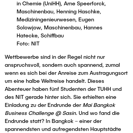
in Chemie (UniHH), Arne Speerforck,
Newsroom
Beratung und Kontakt
Studiengänge
UNU HUB "Engineering to Face Climate
Austauschstudium
Maschinenbau, Henning Haschke,
Change"
Pressemitteilungen
Neu an der TUHH
Forschung und Institute
Mediziningenieurwesen, Eugen
Intercultural Hub
Flyer und Broschüren
Rund ums Studium
Solowjow, Maschinenbau, Hannes
(Gast)Wissenschaftler*innen
Forschungsförderung
Technologie und Innovation in der Bildung
Magazin spektrum
Hatecke, Schiffbau
Studienorganisation
News
Foto: NIT
Veranstaltungen
Partnerships and Strategy
Early Career Researchers
AI in Education
Studiengänge
Wettbewerbe sind in der Regel nicht nur
Partnerhochschulen Studierendenaustausch
Merchandise-Shop
Forschung und Institute
Gute Wissenschaftliche Praxis
anspruchsvoll, sondern auch spannend, zumal
Eine Partnerschaft vereinbaren
Für Absolventinnen und Absolventen
wenn es sich bei der Anreise zum Austragungsort
Arbeiten an der TU Hamburg
Strategie
Management-Wissenschaften und Technologie
Alumni
Future Lectures
um eine halbe Weltreise handelt. Dieses
ECIU University
Stellenausschreibungen
Abenteuer haben fünf Studenten der TUHH und
Berufseinstieg - Career Center
Team
Studiengänge
des NIT gerade hinter sich. Sie erhielten eine
Berufsausbildung und Praktika
Graduiertenakademie
Contacts & International Team
Einladung zu der Endrunde der
Mai Bangkok
Forschung und Institute
Berufungen
Promotion und Habilitation
Business Challenge @ Sasin.
Und wo fand die
Neue Mitarbeitende
Wissenschaftliche Weiterbildung
Neues aus der Forschung &
Endrunde statt? In Bangkok – einer der
Maschinenbau
Transfer
spannendsten und aufregendsten Hauptstädte
Studiengänge