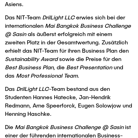
Intern
Lehre und Lernen
Asiens.
Interdisziplinärer Workshop des FSP
Forschung und Institute
„Biobasierte Prozesse und
Best Practices Lehre
Das NIT-Team
DrilLight LLC
erwies sich bei der
Reaktortechnologien“
Hochschuldidaktik - ZLL
internationalen
Mai Bangkok Business Challenge
Studienbereich FIT
@ Sasin
als äußerst erfolgreich mit einem
LearnING Center
zweiten Platz in der Gesamtwertung. Zusätzlich
Lehre im europäischen Verbund (ECIU)
erhielt das NIT-Team für ihren Business Plan den
WorkINGLab / Makerspace
Sustainability Award
sowie die Preise für den
Best Business Plan
, die
Best Presentation
und
Institute im Überblick
das
Most Professional
Team
.
Das
DrilLight LLC-
Team bestand aus den
Studenten Hannes Hatecke, Jan-Hendrik
Redmann, Arne Speerforck, Eugen Solowjow und
Henning Haschke.
Die
Mai Bangkok Business Challenge @ Sasin
ist
einer der führenden internationalen Business-