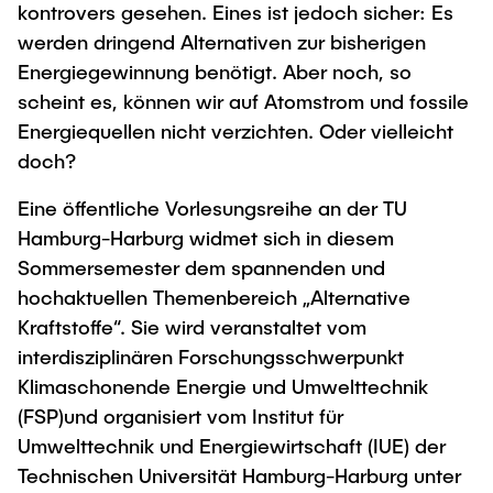
Intern
Lehre und Lernen
kontrovers gesehen. Eines ist jedoch sicher: Es
Interdisziplinärer Workshop des FSP
Forschung und Institute
werden dringend Alternativen zur bisherigen
„Biobasierte Prozesse und
Best Practices Lehre
Energiegewinnung benötigt. Aber noch, so
Reaktortechnologien“
Hochschuldidaktik - ZLL
Studienbereich FIT
scheint es, können wir auf Atomstrom und fossile
LearnING Center
Energiequellen nicht verzichten. Oder vielleicht
doch?
Lehre im europäischen Verbund (ECIU)
WorkINGLab / Makerspace
Eine öffentliche Vorlesungsreihe an der TU
Hamburg-Harburg widmet sich in diesem
Institute im Überblick
Sommersemester dem spannenden und
hochaktuellen Themenbereich „Alternative
Kraftstoffe“. Sie wird veranstaltet vom
interdisziplinären Forschungsschwerpunkt
Klimaschonende Energie und Umwelttechnik
(FSP)und organisiert vom Institut für
Umwelttechnik und Energiewirtschaft (IUE) der
Technischen Universität Hamburg-Harburg unter