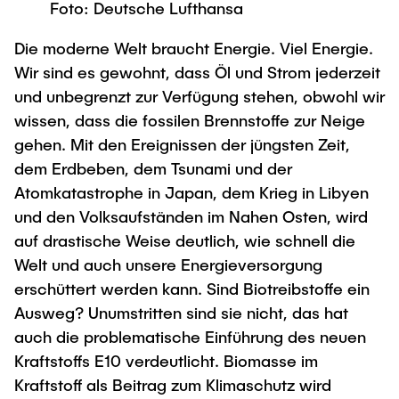
Foto: Deutsche Lufthansa
Newsroom
Beratung und Kontakt
Studiengänge
UNU HUB "Engineering to Face Climate
Austauschstudium
Change"
Pressemitteilungen
Die moderne Welt braucht Energie. Viel Energie.
Neu an der TUHH
Forschung und Institute
Intercultural Hub
Wir sind es gewohnt, dass Öl und Strom jederzeit
Flyer und Broschüren
Rund ums Studium
(Gast)Wissenschaftler*innen
Forschungsförderung
Technologie und Innovation in der Bildung
und unbegrenzt zur Verfügung stehen, obwohl wir
Magazin spektrum
Studienorganisation
wissen, dass die fossilen Brennstoffe zur Neige
News
Veranstaltungen
Partnerships and Strategy
Early Career Researchers
gehen. Mit den Ereignissen der jüngsten Zeit,
AI in Education
Studiengänge
dem Erdbeben, dem Tsunami und der
Partnerhochschulen Studierendenaustausch
Merchandise-Shop
Forschung und Institute
Gute Wissenschaftliche Praxis
Atomkatastrophe in Japan, dem Krieg in Libyen
Eine Partnerschaft vereinbaren
Für Absolventinnen und Absolventen
und den Volksaufständen im Nahen Osten, wird
Arbeiten an der TU Hamburg
Strategie
Management-Wissenschaften und Technologie
Alumni
Future Lectures
auf drastische Weise deutlich, wie schnell die
ECIU University
Stellenausschreibungen
Welt und auch unsere Energieversorgung
Berufseinstieg - Career Center
Team
erschüttert werden kann. Sind Biotreibstoffe ein
Studiengänge
Berufsausbildung und Praktika
Graduiertenakademie
Contacts & International Team
Ausweg? Unumstritten sind sie nicht, das hat
Forschung und Institute
Berufungen
Promotion und Habilitation
auch die problematische Einführung des neuen
Neue Mitarbeitende
Wissenschaftliche Weiterbildung
Kraftstoffs E10 verdeutlicht. Biomasse im
Neues aus der Forschung &
Maschinenbau
Transfer
Kraftstoff als Beitrag zum Klimaschutz wird
Studiengänge