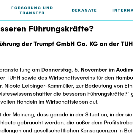
FORSCHUNG UND
DEKANATE
INTERN
TRANSFER
esseren Führungskräfte?
sführung der Trumpf GmbH Co. KG an der TU
rende
stechnik
ternational
Arbeiten an der TU Ham
Für Absolventinnen und
Management-Wissensch
Partnerships and Strate
rte Verbundforschung
Early Career Researcher
Absolventen
Technologie
eilungen
nd Kontakt
nge
eeks
Stellenausschreibungen
Partnerhochschulen
luster BlueMat
Studierendenaustausch
Alumni
Studiengänge
 Veranstaltung am
Donnerstag, 5. November im Audima
Broschüren
r TUHH
nd Institute
rogramm
Berufsausbildung und Prakt
Gute Wissenschaftliche 
Eine Partnerschaft vereinba
Berufseinstieg - Career Cen
Forschung und Institute
 der TUHH sowie des Wirtschaftsvereins für den Hambu
pektrum
Studium
studium
Berufungen
Engineering to Face
e und Innovation in der
Nicola Leibinger-Kammüller, zur Bedeutung von Ethi
Strategie
Future Lectures
Graduiertenakademie
hange"
ungen
anisation
al Hub
Neue Mitarbeitende
Maschinenbau
steswissenschaftler die besseren Führungskräfte?" gre
ECIU University
Promotion und Habilitation
enschaftler*innen
llen Handeln im Wirtschaftsleben auf.
Team
Studiengänge
sförderung
ise-Shop
ation
Intern
Wissenschaftliche Weiterbi
Contacts & Internationa
nge
Forschung und Institute
 der Meinung, dass gerade in der Situation, in der sich
eute gebraucht werden, die außer dem Profitstreben 
nd Institute
Studienbereich FIT
dlungen und gesellschaftlichen Konsequenzen in Betr