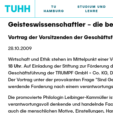
TU
STUDIUM UND
HAMBURG
LEHRE
Geisteswissenschaftler - die b
TU HAMBURG
STUDIUM UND LEHRE
FORSCHUNG UND
DEKANATE
INTERNATIONAL
Vortrag der Vorsitzenden der Geschäft
TRANSFER
Profil
Neues aus Studium und Lehre
Bau- und Umweltingenieurwesen
Mobilität
Newsroom
Für Studie
Verfahren
Campus In
Forschungsorganisation
Koordinie
28.10.2009
Studiengänge
Studium im Ausland
Pressemitt
Beratung u
Studiengä
Welcome W
Struktur
Für Studieninteressierte
Exzellenzc
Wirtschaft und Ethik stehen im Mittelpunkt einer
Forschung und Institute
Praktikum
Flyer und 
Neu an de
Forschung u
Semesterp
Wissens- & Technologietransfer
Bewerbung
18 Uhr
. Auf Einladung der Stiftung zur Förderung
Termine
Magazin s
Rund ums 
Austausch
UNU HUB "
Campus
Societal Impact der TUHH
Elektrotechnik, Informatik und
Technologi
Geschäftsführung der TRUMPF GmbH + Co. KG, Dr. 
Für Schülerinnen und Schüler
Climate C
Kontakt und Beratung
Veranstalt
Studienorg
Intercultur
Mathematik
Bildung
Der Vortrag unter der provokanten Frage "Sind Gei
Studienangebot
Hightech Agenda Deutschland @
Kooperation mit der TUHH
(Gast)Wiss
werdende Forderung nach einem verantwortungsvo
Studiengänge
News
TUHH
Forschung
Merchand
AI in Educ
Studienorientierung
Forschung und Institute
Studiengä
Nachhaltigkeit
Die promovierte Philologin Leibinger-Kammüller ist
verantwortungsvoll denkende und handelnde Fachl
Forschung u
auch die menschlichen Motive, Einstellungen, Han