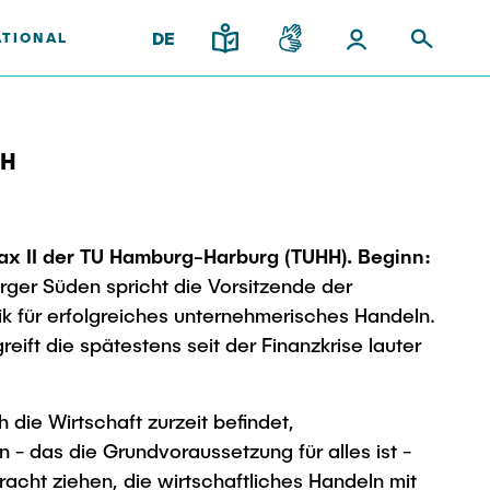
DE
ATIONAL
HH
burg
aften und
gy
Lehre und Lernen
s
Institute im
Neues aus der
Best Practices Lehre
Forschung & Transfer
Überblick
x II der TU Hamburg-Harburg (TUHH). Beginn:
ika
Hochschuldidaktik - ZLL
Praxis
Interdisziplinärer Workshop
ren
ter
rger Süden spricht die Vorsitzende der
LearnING Center
des FSP „Biobasierte
k für erfolgreiches unternehmerisches Handeln.
Lehre im europäischen Verbund
Prozesse und
ift die spätestens seit der Finanzkrise lauter
(ECIU)
Reaktortechnologien“
WorkINGLab / Makerspace
ldung
l Team
 die Wirtschaft zurzeit befindet,
- das die Grundvoraussetzung für alles ist -
acht ziehen, die wirtschaftliches Handeln mit