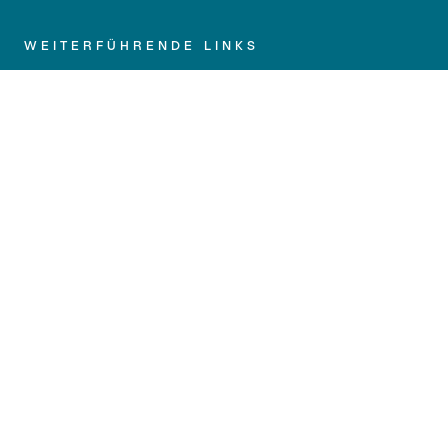
WEITERFÜHRENDE LINKS
Impressum
Datenschutz
Barrierefreiheit
Kontakt
Anfahrt
Medien und Presse