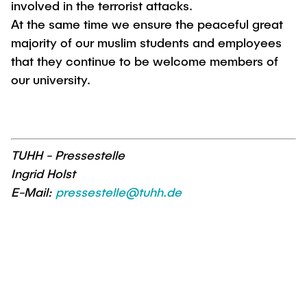
Intern
Lehre und Lernen
involved in the terrorist attacks.
Interdisziplinärer Workshop des FSP
Forschung und Institute
At the same time we ensure the peaceful great
„Biobasierte Prozesse und
Best Practices Lehre
majority of our muslim students and employees
Reaktortechnologien“
Hochschuldidaktik - ZLL
Studienbereich FIT
that they continue to be welcome members of
LearnING Center
our university.
Lehre im europäischen Verbund (ECIU)
WorkINGLab / Makerspace
TUHH - Pressestelle
Institute im Überblick
Ingrid Holst
E-Mail:
pressestelle@tuhh.de