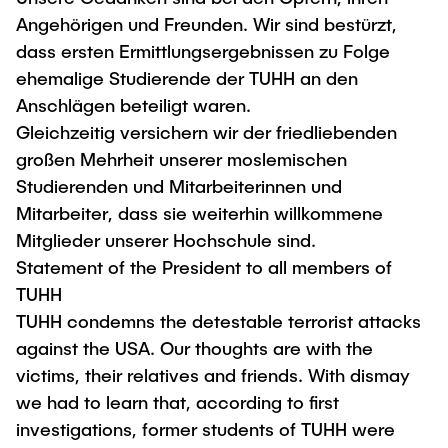
Newsroom
Beratung und Kontakt
Studiengänge
Angehörigen und Freunden. Wir sind bestürzt,
UNU HUB "Engineering to Face Climate
Austauschstudium
Change"
Pressemitteilungen
dass ersten Ermittlungsergebnissen zu Folge
Neu an der TUHH
Forschung und Institute
Intercultural Hub
ehemalige Studierende der TUHH an den
Flyer und Broschüren
Rund ums Studium
(Gast)Wissenschaftler*innen
Forschungsförderung
Anschlägen beteiligt waren.
Technologie und Innovation in der Bildung
Magazin spektrum
Studienorganisation
Gleichzeitig versichern wir der friedliebenden
News
Veranstaltungen
Partnerships and Strategy
Early Career Researchers
großen Mehrheit unserer moslemischen
AI in Education
Studiengänge
Studierenden und Mitarbeiterinnen und
Partnerhochschulen Studierendenaustausch
Merchandise-Shop
Forschung und Institute
Mitarbeiter, dass sie weiterhin willkommene
Gute Wissenschaftliche Praxis
Eine Partnerschaft vereinbaren
Für Absolventinnen und Absolventen
Mitglieder unserer Hochschule sind.
Arbeiten an der TU Hamburg
Strategie
Management-Wissenschaften und Technologie
Statement of the President to all members of
Alumni
Future Lectures
ECIU University
TUHH
Stellenausschreibungen
Berufseinstieg - Career Center
TUHH condemns the detestable terrorist attacks
Team
Studiengänge
Berufsausbildung und Praktika
Graduiertenakademie
Contacts & International Team
against the USA. Our thoughts are with the
Forschung und Institute
Berufungen
Promotion und Habilitation
victims, their relatives and friends. With dismay
Neue Mitarbeitende
we had to learn that, according to first
Wissenschaftliche Weiterbildung
Neues aus der Forschung &
Maschinenbau
investigations, former students of TUHH were
Transfer
Studiengänge