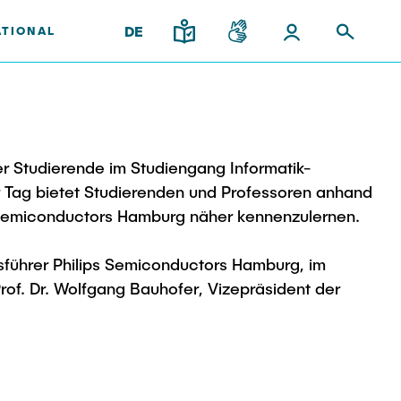
DE
ATIONAL
burg
aften und
gy
Lehre und Lernen
s
er Studierende im Studiengang Informatik-
Institute im
Neues aus der
Best Practices Lehre
 Tag bietet Studierenden und Professoren anhand
Forschung & Transfer
Überblick
ika
Hochschuldidaktik - ZLL
Praxis
s Semiconductors Hamburg näher kennenzulernen.
Interdisziplinärer Workshop
ren
ter
LearnING Center
des FSP „Biobasierte
sführer Philips Semiconductors Hamburg, im
Lehre im europäischen Verbund
Prozesse und
rof. Dr. Wolfgang Bauhofer, Vizepräsident der
(ECIU)
Reaktortechnologien“
WorkINGLab / Makerspace
ldung
l Team