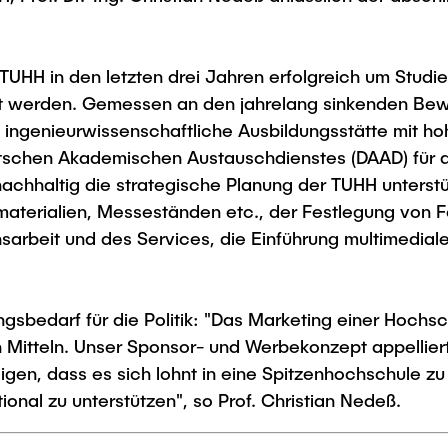
TUHH in den letzten drei Jahren erfolgreich um Studi
rt werden. Gemessen an den jahrelang sinkenden Be
s ingenieurwissenschaftliche Ausbildungsstätte mit h
tschen Akademischen Austauschdienstes (DAAD) für 
achhaltig die strategische Planung der TUHH unterstüt
smaterialien, Messeständen etc., der Festlegung von
nsarbeit und des Services, die Einführung multimedia
ngsbedarf für die Politik: "Das Marketing einer Hochs
itteln. Unser Sponsor- und Werbekonzept appelliert an
en, dass es sich lohnt in eine Spitzenhochschule zu i
ional zu unterstützen", so Prof. Christian Nedeß.