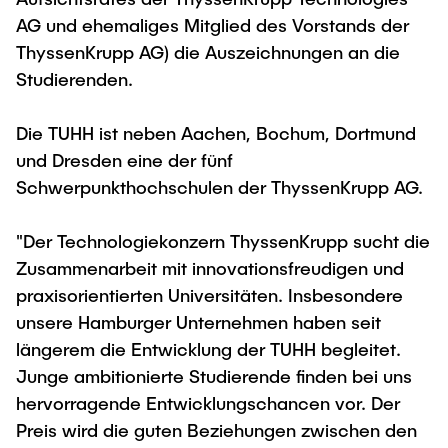
Newsroom
Beratung und Kontakt
Studiengänge
UNU HUB "Engineering to Face Climate
AG und ehemaliges Mitglied des Vorstands der
Austauschstudium
Change"
Pressemitteilungen
ThyssenKrupp AG) die Auszeichnungen an die
Neu an der TUHH
Forschung und Institute
Intercultural Hub
Studierenden.
Flyer und Broschüren
Rund ums Studium
(Gast)Wissenschaftler*innen
Forschungsförderung
Technologie und Innovation in der Bildung
Magazin spektrum
Studienorganisation
Die TUHH ist neben Aachen, Bochum, Dortmund
News
Veranstaltungen
Partnerships and Strategy
Early Career Researchers
und Dresden eine der fünf
AI in Education
Studiengänge
Schwerpunkthochschulen der ThyssenKrupp AG.
Partnerhochschulen Studierendenaustausch
Merchandise-Shop
Forschung und Institute
Gute Wissenschaftliche Praxis
Eine Partnerschaft vereinbaren
Für Absolventinnen und Absolventen
"Der Technologiekonzern ThyssenKrupp sucht die
Arbeiten an der TU Hamburg
Strategie
Management-Wissenschaften und Technologie
Alumni
Zusammenarbeit mit innovationsfreudigen und
Future Lectures
ECIU University
praxisorientierten Universitäten. Insbesondere
Stellenausschreibungen
Berufseinstieg - Career Center
unsere Hamburger Unternehmen haben seit
Team
Studiengänge
Berufsausbildung und Praktika
Graduiertenakademie
Contacts & International Team
längerem die Entwicklung der TUHH begleitet.
Forschung und Institute
Berufungen
Promotion und Habilitation
Junge ambitionierte Studierende finden bei uns
Neue Mitarbeitende
hervorragende Entwicklungschancen vor. Der
Wissenschaftliche Weiterbildung
Neues aus der Forschung &
Maschinenbau
Transfer
Preis wird die guten Beziehungen zwischen den
Studiengänge