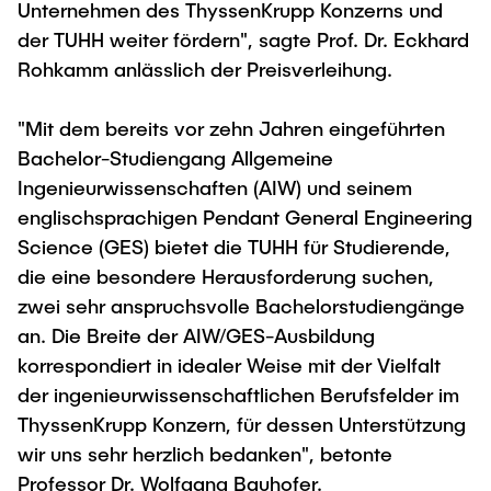
Intern
Lehre und Lernen
Unternehmen des ThyssenKrupp Konzerns und
Interdisziplinärer Workshop des FSP
Forschung und Institute
der TUHH weiter fördern", sagte Prof. Dr. Eckhard
„Biobasierte Prozesse und
Best Practices Lehre
Rohkamm anlässlich der Preisverleihung.
Reaktortechnologien“
Hochschuldidaktik - ZLL
Studienbereich FIT
LearnING Center
"Mit dem bereits vor zehn Jahren eingeführten
Bachelor-Studiengang Allgemeine
Lehre im europäischen Verbund (ECIU)
Ingenieurwissenschaften (AIW) und seinem
WorkINGLab / Makerspace
englischsprachigen Pendant General Engineering
Science (GES) bietet die TUHH für Studierende,
Institute im Überblick
die eine besondere Herausforderung suchen,
zwei sehr anspruchsvolle Bachelorstudiengänge
an. Die Breite der AIW/GES-Ausbildung
korrespondiert in idealer Weise mit der Vielfalt
der ingenieurwissenschaftlichen Berufsfelder im
ThyssenKrupp Konzern, für dessen Unterstützung
wir uns sehr herzlich bedanken", betonte
Professor Dr. Wolfgang Bauhofer.