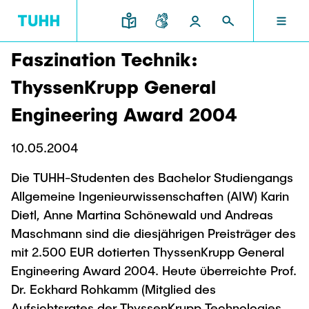
Faszination Technik:
DE
FORSCHUNG UND TRANSFER
STUDIUM UND LEHRE
INTERNATIONAL
TU HAMBURG
DEKANATE
ThyssenKrupp General
TU HAMBURG
Engineering Award 2004
Profil
Neues aus Studium und Lehre
Forschungsorganisation
Bau- und Umweltingenieurwesen
Mobilität
STUDIUM UND LEHRE
10.05.2004
Studiengänge
Studium im Ausland
Struktur
Für Studieninteressierte
Wissens- & Technologietransfer
Die TUHH-Studenten des Bachelor Studiengangs
Forschung und Institute
Praktikum
Bewerbung
Societal Impact der TUHH
Allgemeine Ingenieurwissenschaften (AIW) Karin
FORSCHUNG UND TRANSFER
Termine
Campus
Elektrotechnik, Informatik und Mathematik
Dietl, Anne Martina Schönewald und Andreas
Für Schülerinnen und Schüler
Kontakt und Beratung
Hightech Agenda Deutschland @ TUHH
Maschmann sind die diesjährigen Preisträger des
Studienangebot
Studiengänge
Kooperation mit der TUHH
DEKANATE
mit 2.500 EUR dotierten ThyssenKrupp General
Campus International
Studienorientierung
Forschung und Institute
Koordinierte Verbundforschung
Engineering Award 2004. Heute überreichte Prof.
Nachhaltigkeit
Welcome Weeks
Dr. Eckhard Rohkamm (Mitglied des
Exzellenzcluster BlueMat
Für Studierende
Verfahrenstechnik
INTERNATIONAL
Aufsichtsrates der ThyssenKrupp Technologies
Semesterprogramm