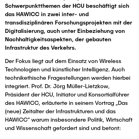
Intern
Lehre und Lernen
Interdisziplinärer Workshop des FSP
Schwerpunktthemen der HCU beschäftigt sich
Forschung und Institute
„Biobasierte Prozesse und
Best Practices Lehre
das HAWICC in zwei inter- und
Reaktortechnologien“
transdisziplinären Forschungsprojekten mit der
Hochschuldidaktik - ZLL
Studienbereich FIT
Digitalisierung, auch unter Einbeziehung von
LearnING Center
Nachhaltigkeitsaspekten, der gebauten
Lehre im europäischen Verbund (ECIU)
Infrastruktur des Verkehrs.
WorkINGLab / Makerspace
Der Fokus liegt auf dem Einsatz von Wireless
Technologien und künstlicher Intelligenz. Auch
Institute im Überblick
technikethische Fragestellungen werden hierbei
integriert. Prof. Dr. Jörg Müller-Lietzkow,
Präsident der HCU, Initiator und Konsortialführer
des HAWICC, erläuterte in seinem Vortrag „Das
(neue) Zeitalter der Infrastrukturen und das
HAWICC“ warum insbesondere Politik, Wirtschaft
und Wissenschaft gefordert sind und betont: