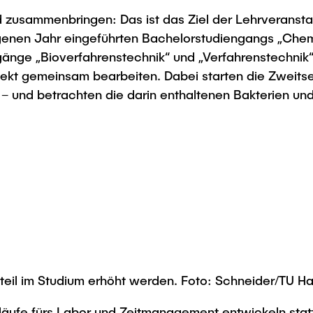
zusammenbringen: Das ist das Ziel der Lehrveransta
angenen Jahr eingeführten Bachelorstudiengangs „Ch
gänge „Bioverfahrenstechnik“ und „Verfahrenstechnik“
ekt gemeinsam bearbeiten. Dabei starten die Zweits
und betrachten die darin enthaltenen Bakterien und 
anteil im Studium erhöht werden. Foto: Schneider/TU 
läufe fürs Labor und Zeitmanagement entwickeln stat