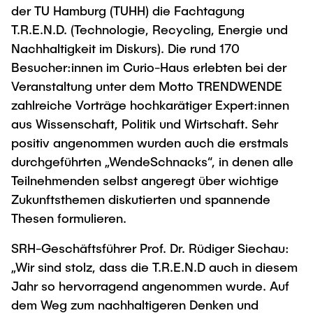
Intern
Lehre und Lernen
der TU Hamburg (TUHH) die Fachtagung
Interdisziplinärer Workshop des FSP
Forschung und Institute
T.R.E.N.D. (Technologie, Recycling, Energie und
„Biobasierte Prozesse und
Best Practices Lehre
Nachhaltigkeit im Diskurs). Die rund 170
Reaktortechnologien“
Hochschuldidaktik - ZLL
Studienbereich FIT
Besucher:innen im Curio-Haus erlebten bei der
LearnING Center
Veranstaltung unter dem Motto TRENDWENDE
Lehre im europäischen Verbund (ECIU)
zahlreiche Vorträge hochkarätiger Expert:innen
aus Wissenschaft, Politik und Wirtschaft. Sehr
WorkINGLab / Makerspace
positiv angenommen wurden auch die erstmals
Institute im Überblick
durchgeführten „WendeSchnacks“, in denen alle
Teilnehmenden selbst angeregt über wichtige
Zukunftsthemen diskutierten und spannende
Thesen formulieren.
SRH-Geschäftsführer Prof. Dr. Rüdiger Siechau:
„Wir sind stolz, dass die T.R.E.N.D auch in diesem
Jahr so hervorragend angenommen wurde. Auf
dem Weg zum nachhaltigeren Denken und