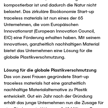
Intern
Lehre und Lernen
Interdisziplinärer Workshop des FSP
kompostierbar ist und dadurch die Natur nicht
Forschung und Institute
„Biobasierte Prozesse und
Best Practices Lehre
belastet. Das zirkuläre Bioökonomie Start-up
Reaktortechnologien“
traceless materials ist nun eines der 65
Hochschuldidaktik - ZLL
Studienbereich FIT
Unternehmen, die vom Europäischen
LearnING Center
Innovationsrat (European Innovation Council,
Lehre im europäischen Verbund (ECIU)
EIC) eine Förderung erhalten haben. Mit seinem
WorkINGLab / Makerspace
innovativen, ganzheitlich nachhaltigen Material
bietet das Unternehmen eine Lösung für die
Institute im Überblick
globale Plastikverschmutzung.
Lösung für die globale Plastikverschmutzung
Das von zwei Frauen gegründete Start-up
traceless materials hat eine ganzheitlich
nachhaltige Materialalternative zu Plastik
entwickelt. Gut ein Jahr nach der Gründung
erhält das junge Unternehmen nun die Zusage für