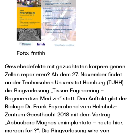
Newsroom
Beratung und Kontakt
Studiengänge
UNU HUB "Engineering to Face Climate
Austauschstudium
Change"
Pressemitteilungen
Neu an der TUHH
Forschung und Institute
Intercultural Hub
Flyer und Broschüren
Rund ums Studium
(Gast)Wissenschaftler*innen
Forschungsförderung
Technologie und Innovation in der Bildung
Magazin spektrum
Studienorganisation
News
Veranstaltungen
Partnerships and Strategy
Early Career Researchers
AI in Education
Studiengänge
Foto: fmthh
Partnerhochschulen Studierendenaustausch
Merchandise-Shop
Forschung und Institute
Gute Wissenschaftliche Praxis
Gewebedefekte mit gezüchteten körpereigenen
Eine Partnerschaft vereinbaren
Für Absolventinnen und Absolventen
Zellen reparieren? Ab dem 27. November findet
Arbeiten an der TU Hamburg
Strategie
Management-Wissenschaften und Technologie
Alumni
Future Lectures
an der Technischen Universität Hamburg (TUHH)
ECIU University
Stellenausschreibungen
Berufseinstieg - Career Center
die Ringvorlesung „Tissue Engineering –
Team
Studiengänge
Berufsausbildung und Praktika
Regenerative Medizin“ statt. Den Auftakt gibt der
Graduiertenakademie
Contacts & International Team
Biologe Dr. Frank Feyerabend vom Helmholz-
Forschung und Institute
Berufungen
Promotion und Habilitation
Zentrum Geesthacht 2018 mit dem Vortrag
Neue Mitarbeitende
Wissenschaftliche Weiterbildung
Neues aus der Forschung &
Maschinenbau
„Abbaubare Magnesiumimplantate – heute hier,
Transfer
morgen fort?“. Die Ringvorlesung wird von
Studiengänge