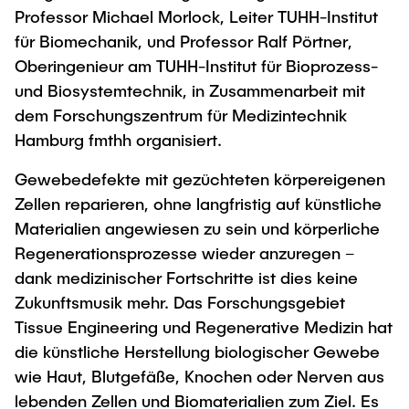
Intern
Lehre und Lernen
Interdisziplinärer Workshop des FSP
Professor Michael Morlock, Leiter TUHH-Institut
Forschung und Institute
„Biobasierte Prozesse und
Best Practices Lehre
für Biomechanik, und Professor Ralf Pörtner,
Reaktortechnologien“
Oberingenieur am TUHH-Institut für Bioprozess-
Hochschuldidaktik - ZLL
Studienbereich FIT
und Biosystemtechnik, in Zusammenarbeit mit
LearnING Center
dem Forschungszentrum für Medizintechnik
Lehre im europäischen Verbund (ECIU)
Hamburg fmthh organisiert.
WorkINGLab / Makerspace
Gewebedefekte mit gezüchteten körpereigenen
Zellen reparieren, ohne langfristig auf künstliche
Institute im Überblick
Materialien angewiesen zu sein und körperliche
Regenerationsprozesse wieder anzuregen –
dank medizinischer Fortschritte ist dies keine
Zukunftsmusik mehr. Das Forschungsgebiet
Tissue Engineering und Regenerative Medizin hat
die künstliche Herstellung biologischer Gewebe
wie Haut, Blutgefäße, Knochen oder Nerven aus
lebenden Zellen und Biomaterialien zum Ziel. Es