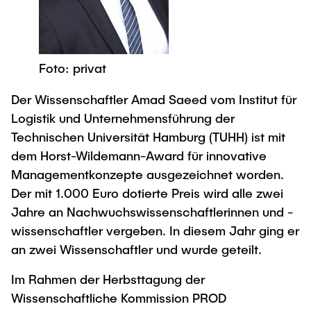
Newsroom
Beratung und Kontakt
Studiengänge
UNU HUB "Engineering to Face Climate
Austauschstudium
Change"
Pressemitteilungen
Neu an der TUHH
Forschung und Institute
Intercultural Hub
Flyer und Broschüren
Rund ums Studium
Foto: privat
(Gast)Wissenschaftler*innen
Forschungsförderung
Technologie und Innovation in der Bildung
Magazin spektrum
Studienorganisation
Der Wissenschaftler Amad Saeed vom Institut für
News
Veranstaltungen
Partnerships and Strategy
Early Career Researchers
Logistik und Unternehmensführung der
AI in Education
Studiengänge
Partnerhochschulen Studierendenaustausch
Technischen Universität Hamburg (TUHH) ist mit
Merchandise-Shop
Forschung und Institute
Gute Wissenschaftliche Praxis
dem Horst-Wildemann-Award für innovative
Eine Partnerschaft vereinbaren
Für Absolventinnen und Absolventen
Managementkonzepte ausgezeichnet worden.
Arbeiten an der TU Hamburg
Strategie
Management-Wissenschaften und Technologie
Alumni
Future Lectures
Der mit 1.000 Euro dotierte Preis wird alle zwei
ECIU University
Stellenausschreibungen
Berufseinstieg - Career Center
Jahre an Nachwuchswissenschaftlerinnen und -
Team
Studiengänge
Berufsausbildung und Praktika
wissenschaftler vergeben. In diesem Jahr ging er
Graduiertenakademie
Contacts & International Team
an zwei Wissenschaftler und wurde geteilt.
Forschung und Institute
Berufungen
Promotion und Habilitation
Neue Mitarbeitende
Im Rahmen der Herbsttagung der
Wissenschaftliche Weiterbildung
Neues aus der Forschung &
Maschinenbau
Wissenschaftliche Kommission PROD
Transfer
Studiengänge