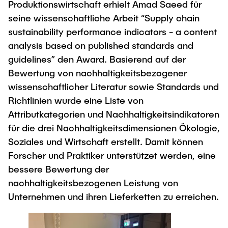
Intern
Lehre und Lernen
Produktionswirtschaft erhielt Amad Saeed für
Interdisziplinärer Workshop des FSP
Forschung und Institute
seine wissenschaftliche Arbeit “Supply chain
„Biobasierte Prozesse und
Best Practices Lehre
sustainability performance indicators - a content
Reaktortechnologien“
Hochschuldidaktik - ZLL
Studienbereich FIT
analysis based on published standards and
LearnING Center
guidelines” den Award. Basierend auf der
Bewertung von nachhaltigkeitsbezogener
Lehre im europäischen Verbund (ECIU)
wissenschaftlicher Literatur sowie Standards und
WorkINGLab / Makerspace
Richtlinien wurde eine Liste von
Attributkategorien und Nachhaltigkeitsindikatoren
Institute im Überblick
für die drei Nachhaltigkeitsdimensionen Ökologie,
Soziales und Wirtschaft erstellt. Damit können
Forscher und Praktiker unterstützet werden, eine
bessere Bewertung der
nachhaltigkeitsbezogenen Leistung von
Unternehmen und ihren Lieferketten zu erreichen.