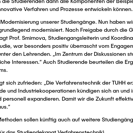
 die Studierenden dann alle Komponenten der Beispi
nnovative Verfahren und Prozesse entwickeln können.
ur Modernisierung unserer Studiengänge. Nun haben w
 grundlegend modernisiert. Nach Freigabe durch die
t Prof. Smirnova, Studiengangsleiterin und Koordinat
tudie, war besonders positiv überrascht vom Engagem
nter den Lehrenden. „Im Zentrum der Diskussionen sta
iche Interessen.“ Auch Studierende beurteilen die Erg
ms.
t sich zufrieden: „Die Verfahrenstechnik der TUHH erz
de und Industriekooperationen kündigen sich an un
personell expandieren. Damit wir die Zukunft effekti
aus.“
Methoden sollen künftig auch auf weitere Studiengä
für das Studiendekanat Verfahrenstechnik)