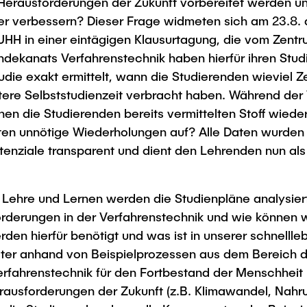
Herausforderungen der Zukunft vorbereitet werden un
er verbessern? Dieser Frage widmeten sich am 23.8. a
HH in einer eintägigen Klausurtagung, die vom Zentru
ndekanats Verfahrenstechnik haben hierfür ihren Stu
tstudie exakt ermittelt, wann die Studierenden wieviel 
itere Selbststudienzeit verbracht haben. Während de
n die Studierenden bereits vermittelten Stoff wied
n unnötige Wiederholungen auf? Alle Daten wurden ge
enziale transparent und dient den Lehrenden nun als
ür Lehre und Lernen werden die Studienpläne analysie
orderungen in der Verfahrenstechnik und wie können wi
n hierfür benötigt und was ist in unserer schnellleb
ester anhand von Beispielprozessen aus dem Bereich 
rfahrenstechnik für den Fortbestand der Menschheit 
erausforderungen der Zukunft (z.B. Klimawandel, Nahr