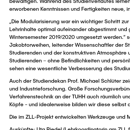
bewältigen. Während des Studienverlaufes lernen
erworbenen Kenntnissen und Fertigkeiten neue, i
„Die Modularisierung war ein wichtiger Schritt z
Lehrinhalte optimal aufeinander abgestimmt und
Wintersemester 2019/2020 umgesetzt werden.“ sag
Jakobtorweihen, leitender Wissenschaftler der S
Studierenden und der konstruktiven Atmosphäre u
Studierenden – ohne Befindlichkeiten und persönl
sehen eine wesentliche Verbesserung des Studiu
Auch der Studiendekan Prof. Michael Schlüter zeig
und Industrieforschung. Große Forschungsverbün
Verfahrenstechnik an der TUHH auch räumlich und 
Köpfe - und idealerweise bilden wir diese selbst 
Die im ZLL-Projekt entwickelten Werkzeuge und 
Auskünfte: Uta Riedel (Lehrkoordinatorin am ZLL 