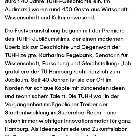
Intern
durch 40 Jahre TUHH-Geschichte ein. Im
Lehre und Lernen
Interdisziplinärer Workshop des FSP
Audimax I waren rund 450 Gäste aus Wirtschaft,
Forschung und Institute
„Biobasierte Prozesse und
Best Practices Lehre
Wissenschaft und Kultur anwesend.
Reaktortechnologien“
Hochschuldidaktik - ZLL
Studienbereich FIT
Die Festveranstaltung begann mit der Premiere
LearnING Center
des TUHH-Jubiläumsfilms, der einen modernen
Lehre im europäischen Verbund (ECIU)
Überblick zur Geschichte und Gegenwart der
WorkINGLab / Makerspace
TUHH zeigte.
Katharina Fegebank,
Senatorin für
Wissenschaft, Forschung und Gleichstellung: „Ich
Institute im Überblick
gratuliere der TU Hamburg recht herzlich zum
Jubiläum. Seit 40 Jahren ist sie der Ort im
Norden für schlaue Köpfe mit zündenden Ideen
und technischem Talent. Die TUHH war in der
Vergangenheit maßgeblicher Treiber der
Stadtentwicklung im Süderelbe-Raum – und
schon immer wichtiger Innovationsmotor für ganz
Hamburg. Als Ideenschmiede und Zukunftslabor