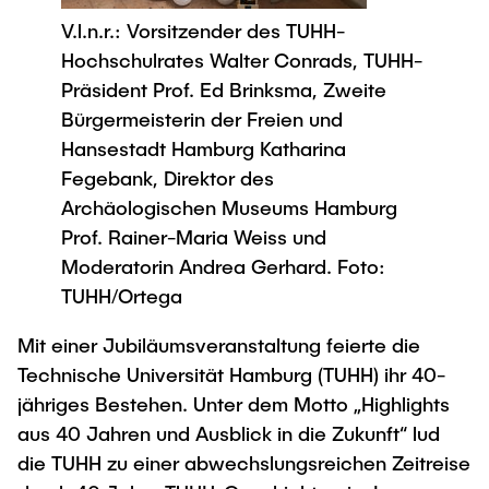
Newsroom
Beratung und Kontakt
Studiengänge
UNU HUB "Engineering to Face Climate
V.l.n.r.: Vorsitzender des TUHH-
Austauschstudium
Change"
Pressemitteilungen
Neu an der TUHH
Forschung und Institute
Hochschulrates Walter Conrads, TUHH-
Intercultural Hub
Präsident Prof. Ed Brinksma, Zweite
Flyer und Broschüren
Rund ums Studium
(Gast)Wissenschaftler*innen
Forschungsförderung
Technologie und Innovation in der Bildung
Bürgermeisterin der Freien und
Magazin spektrum
Studienorganisation
Hansestadt Hamburg Katharina
News
Veranstaltungen
Partnerships and Strategy
Early Career Researchers
Fegebank, Direktor des
AI in Education
Studiengänge
Archäologischen Museums Hamburg
Partnerhochschulen Studierendenaustausch
Merchandise-Shop
Forschung und Institute
Gute Wissenschaftliche Praxis
Prof. Rainer-Maria Weiss und
Eine Partnerschaft vereinbaren
Für Absolventinnen und Absolventen
Moderatorin Andrea Gerhard. Foto:
Arbeiten an der TU Hamburg
Strategie
Management-Wissenschaften und Technologie
Alumni
Future Lectures
TUHH/Ortega
ECIU University
Stellenausschreibungen
Berufseinstieg - Career Center
Mit einer Jubiläumsveranstaltung feierte die
Team
Studiengänge
Berufsausbildung und Praktika
Graduiertenakademie
Technische Universität Hamburg (TUHH) ihr 40-
Contacts & International Team
Forschung und Institute
Berufungen
Promotion und Habilitation
jähriges Bestehen. Unter dem Motto „Highlights
aus 40 Jahren und Ausblick in die Zukunft“ lud
Neue Mitarbeitende
Wissenschaftliche Weiterbildung
Neues aus der Forschung &
Maschinenbau
die TUHH zu einer abwechslungsreichen Zeitreise
Transfer
Studiengänge