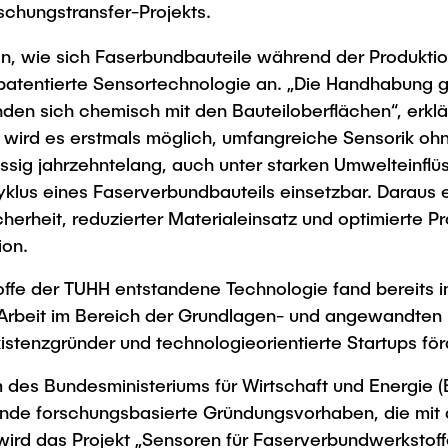
schungstransfer-Projekts.
n, wie sich Faserbundbauteile während der Produktio
atentierte Sensortechnologie an. „Die Handhabung gle
en sich chemisch mit den Bauteiloberflächen“, erklär
wird es erstmals möglich, umfangreiche Sensorik oh
lässig jahrzehntelang, auch unter starken Umwelteinfl
klus eines Faserverbundbauteils einsetzbar. Daraus 
icherheit, reduzierter Materialeinsatz und optimierte
ion.
toffe der TUHH entstandene Technologie fand bereits 
er Arbeit im Bereich der Grundlagen- und angewandten 
tenzgründer und technologieorientierte Startups förd
 des Bundesministeriums für Wirtschaft und Energie 
ende forschungsbasierte Gründungsvorhaben, die mit 
wird das Projekt „Sensoren für Faserverbundwerkstof