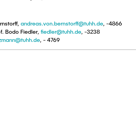
nstorff,
andreas.von.bernstorff@tuhh.de
, -4866
of. Bodo Fiedler,
fiedler@tuhh.de
, -3238
alzmann@tuhh.de
, - 4769