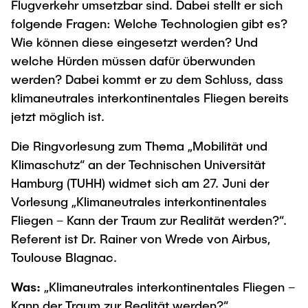
Intern
Lehre und Lernen
Flugverkehr umsetzbar sind. Dabei stellt er sich
Interdisziplinärer Workshop des FSP
folgende Fragen: Welche Technologien gibt es?
Forschung und Institute
„Biobasierte Prozesse und
Best Practices Lehre
Wie können diese eingesetzt werden? Und
Reaktortechnologien“
Hochschuldidaktik - ZLL
Studienbereich FIT
welche Hürden müssen dafür überwunden
LearnING Center
werden? Dabei kommt er zu dem Schluss, dass
klimaneutrales interkontinentales Fliegen bereits
Lehre im europäischen Verbund (ECIU)
jetzt möglich ist.
WorkINGLab / Makerspace
Die Ringvorlesung zum Thema „Mobilität und
Institute im Überblick
Klimaschutz“ an der Technischen Universität
Hamburg (TUHH) widmet sich am 27. Juni der
Vorlesung „Klimaneutrales interkontinentales
Fliegen – Kann der Traum zur Realität werden?“.
Referent ist Dr. Rainer von Wrede von Airbus,
Toulouse Blagnac.
Was:
„Klimaneutrales interkontinentales Fliegen –
Kann der Traum zur Realität werden?“