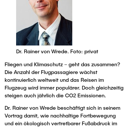
Newsroom
Beratung und Kontakt
Studiengänge
UNU HUB "Engineering to Face Climate
Austauschstudium
Change"
Pressemitteilungen
Neu an der TUHH
Forschung und Institute
Intercultural Hub
Flyer und Broschüren
Rund ums Studium
(Gast)Wissenschaftler*innen
Forschungsförderung
Technologie und Innovation in der Bildung
Magazin spektrum
Studienorganisation
News
Veranstaltungen
Partnerships and Strategy
Early Career Researchers
AI in Education
Studiengänge
Dr. Rainer von Wrede. Foto: privat
Partnerhochschulen Studierendenaustausch
Merchandise-Shop
Forschung und Institute
Gute Wissenschaftliche Praxis
Fliegen und Klimaschutz – geht das zusammen?
Eine Partnerschaft vereinbaren
Für Absolventinnen und Absolventen
Die Anzahl der Flugpassagiere wächst
Arbeiten an der TU Hamburg
Strategie
Management-Wissenschaften und Technologie
Alumni
Future Lectures
kontinuierlich weltweit und das Reisen im
ECIU University
Stellenausschreibungen
Berufseinstieg - Career Center
Flugzeug wird immer populärer. Doch gleichzeitig
Team
Studiengänge
Berufsausbildung und Praktika
steigen auch jährlich die CO2 Emissionen.
Graduiertenakademie
Contacts & International Team
Forschung und Institute
Berufungen
Promotion und Habilitation
Dr. Rainer von Wrede beschäftigt sich in seinem
Neue Mitarbeitende
Vortrag damit, wie nachhaltige Fortbewegung
Wissenschaftliche Weiterbildung
Neues aus der Forschung &
Maschinenbau
und ein ökologisch vertretbarer Fußabdruck im
Transfer
Studiengänge