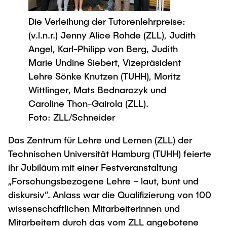
Newsroom
Beratung und Kontakt
Studiengänge
UNU HUB "Engineering to Face Climate
Austauschstudium
Die Verleihung der Tutorenlehrpreise:
Change"
Pressemitteilungen
Neu an der TUHH
Forschung und Institute
Intercultural Hub
(v.l.n.r.) Jenny Alice Rohde (ZLL), Judith
Flyer und Broschüren
Rund ums Studium
Angel, Karl-Philipp von Berg, Judith
(Gast)Wissenschaftler*innen
Forschungsförderung
Technologie und Innovation in der Bildung
Magazin spektrum
Studienorganisation
Marie Undine Siebert, Vizepräsident
News
Lehre Sönke Knutzen (TUHH), Moritz
Veranstaltungen
Partnerships and Strategy
Early Career Researchers
AI in Education
Wittlinger, Mats Bednarczyk und
Studiengänge
Partnerhochschulen Studierendenaustausch
Merchandise-Shop
Caroline Thon-Gairola (ZLL).
Forschung und Institute
Gute Wissenschaftliche Praxis
Eine Partnerschaft vereinbaren
Für Absolventinnen und Absolventen
Foto: ZLL/Schneider
Arbeiten an der TU Hamburg
Strategie
Management-Wissenschaften und Technologie
Alumni
Future Lectures
Das Zentrum für Lehre und Lernen (ZLL) der
ECIU University
Stellenausschreibungen
Berufseinstieg - Career Center
Technischen Universität Hamburg (TUHH) feierte
Team
Studiengänge
ihr Jubiläum mit einer Festveranstaltung
Berufsausbildung und Praktika
Graduiertenakademie
Contacts & International Team
„Forschungsbezogene Lehre – laut, bunt und
Forschung und Institute
Berufungen
Promotion und Habilitation
diskursiv“. Anlass war die Qualifizierung von 100
Neue Mitarbeitende
Wissenschaftliche Weiterbildung
Neues aus der Forschung &
Maschinenbau
wissenschaftlichen Mitarbeiterinnen und
Transfer
Mitarbeitern durch das vom ZLL angebotene
Studiengänge