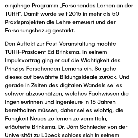
Intern
Lehre und Lernen
Interdisziplinärer Workshop des FSP
einjährige Programm „Forschendes Lernen an der
Forschung und Institute
„Biobasierte Prozesse und
TUHH“. Damit wurde seit 2015 in mehr als 50
Best Practices Lehre
Reaktortechnologien“
Praxisprojekten die Lehre erneuert und der
Hochschuldidaktik - ZLL
Studienbereich FIT
Forschungsbezug gestärkt.
LearnING Center
Den Auftakt zur Fest-Veranstaltung machte
Lehre im europäischen Verbund (ECIU)
TUHH-Präsident Ed Brinksma. In seinem
WorkINGLab / Makerspace
Impulsvortrag ging er auf die Wichtigkeit des
Prinzips Forschenden Lernens ein. So gehe
Institute im Überblick
dieses auf bewährte Bildungsideale zurück. Und
gerade in Zeiten des digitalen Wandels sei es
schwer abzuschätzen, welches Fachwissen die
Ingenieurinnen und Ingenieure in 15 Jahren
bereithalten müssen, daher sei es wichtig, die
Fähigkeit Neues zu lernen zu vermitteln,
erläuterte Brinksma. Dr. Jörn Schnieder von der
Universität zu Lübeck schloss sich in seinem