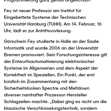
Intern
Lehre und Lernen
Interdisziplinärer Workshop des FSP
Forschung und Institute
Fey ist neuer Professor am Institut für
„Biobasierte Prozesse und
Best Practices Lehre
Eingebettete Systeme der Technischen
Reaktortechnologien“
Hochschuldidaktik - ZLL
Studienbereich FIT
Universität Hamburg (TUHH). Am 14. Februar, 16
LearnING Center
Uhr, lädt er zur Antrittsvorlesung.
Lehre im europäischen Verbund (ECIU)
Görschwin Fey studierte in Halle an der Saale
WorkINGLab / Makerspace
Informatik und wurde 2006 an der Universität
Bremen promoviert. Sein Forschungsinteresse gilt
Institute im Überblick
der Entwurfsautomatisierung elektronischer
Systeme im Allgemeinen und dem Aspekt der
Korrektheit im Speziellen. Ein Punkt, der erst
kürzlich im Zusammenhang mit den
Sicherheitslücken Spectre und Meltdown
diverser namhafter Prozessor-Hersteller
Schlagzeilen machte. „Dabei ging es nicht um die
klassische Verschlüsselungstechnik, sondern