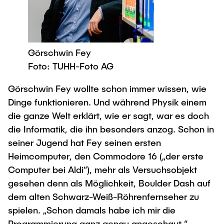
Newsroom
Beratung und Kontakt
Studiengänge
UNU HUB "Engineering to Face Climate
Austauschstudium
Change"
Pressemitteilungen
Neu an der TUHH
Forschung und Institute
Intercultural Hub
Flyer und Broschüren
Rund ums Studium
(Gast)Wissenschaftler*innen
Forschungsförderung
Görschwin Fey
Technologie und Innovation in der Bildung
Magazin spektrum
Studienorganisation
Foto: TUHH-Foto AG
News
Veranstaltungen
Partnerships and Strategy
Early Career Researchers
AI in Education
Görschwin Fey wollte schon immer wissen, wie
Studiengänge
Partnerhochschulen Studierendenaustausch
Merchandise-Shop
Dinge funktionieren. Und während Physik einem
Forschung und Institute
Gute Wissenschaftliche Praxis
Eine Partnerschaft vereinbaren
Für Absolventinnen und Absolventen
die ganze Welt erklärt, wie er sagt, war es doch
Arbeiten an der TU Hamburg
die Informatik, die ihn besonders anzog. Schon in
Strategie
Management-Wissenschaften und Technologie
Alumni
Future Lectures
seiner Jugend hat Fey seinen ersten
ECIU University
Stellenausschreibungen
Berufseinstieg - Career Center
Heimcomputer, den Commodore 16 („der erste
Team
Studiengänge
Berufsausbildung und Praktika
Graduiertenakademie
Computer bei Aldi“), mehr als Versuchsobjekt
Contacts & International Team
Forschung und Institute
Berufungen
gesehen denn als Möglichkeit, Boulder Dash auf
Promotion und Habilitation
dem alten Schwarz-Weiß-Röhrenfernseher zu
Neue Mitarbeitende
Wissenschaftliche Weiterbildung
Neues aus der Forschung &
Maschinenbau
spielen. „Schon damals habe ich mir die
Transfer
Programmierung ganz genau angeschaut.“
Studiengänge