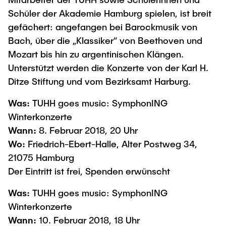
Intern
Lehre und Lernen
Interdisziplinärer Workshop des FSP
Schüler der Akademie Hamburg spielen, ist breit
Forschung und Institute
„Biobasierte Prozesse und
Best Practices Lehre
gefächert: angefangen bei Barockmusik von
Reaktortechnologien“
Hochschuldidaktik - ZLL
Bach, über die „Klassiker“ von Beethoven und
Studienbereich FIT
Mozart bis hin zu argentinischen Klängen.
LearnING Center
Unterstützt werden die Konzerte von der Karl H.
Lehre im europäischen Verbund (ECIU)
Ditze Stiftung und vom Bezirksamt Harburg.
WorkINGLab / Makerspace
Was:
TUHH goes music: SymphonING
Institute im Überblick
Winterkonzerte
Wann:
8. Februar 2018, 20 Uhr
Wo:
Friedrich-Ebert-Halle, Alter Postweg 34,
21075 Hamburg
Der Eintritt ist frei, Spenden erwünscht
Was:
TUHH goes music: SymphonING
Winterkonzerte
Wann:
10. Februar 2018, 18 Uhr