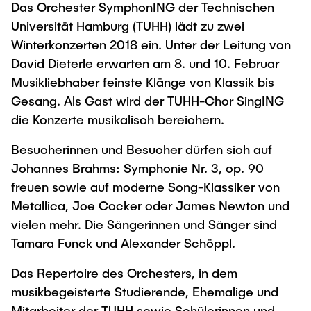
Das Orchester SymphonING der Technischen
Newsroom
Beratung und Kontakt
Studiengänge
UNU HUB "Engineering to Face Climate
Austauschstudium
Universität Hamburg (TUHH) lädt zu zwei
Change"
Pressemitteilungen
Neu an der TUHH
Forschung und Institute
Winterkonzerten 2018 ein. Unter der Leitung von
Intercultural Hub
Flyer und Broschüren
Rund ums Studium
David Dieterle erwarten am 8. und 10. Februar
(Gast)Wissenschaftler*innen
Forschungsförderung
Technologie und Innovation in der Bildung
Musikliebhaber feinste Klänge von Klassik bis
Magazin spektrum
Studienorganisation
News
Gesang. Als Gast wird der TUHH-Chor SingING
Veranstaltungen
Partnerships and Strategy
Early Career Researchers
die Konzerte musikalisch bereichern.
AI in Education
Studiengänge
Partnerhochschulen Studierendenaustausch
Merchandise-Shop
Forschung und Institute
Gute Wissenschaftliche Praxis
Besucherinnen und Besucher dürfen sich auf
Eine Partnerschaft vereinbaren
Für Absolventinnen und Absolventen
Johannes Brahms: Symphonie Nr. 3, op. 90
Arbeiten an der TU Hamburg
Strategie
Management-Wissenschaften und Technologie
Alumni
Future Lectures
freuen sowie auf moderne Song-Klassiker von
ECIU University
Metallica, Joe Cocker oder James Newton und
Stellenausschreibungen
Berufseinstieg - Career Center
vielen mehr. Die Sängerinnen und Sänger sind
Team
Studiengänge
Berufsausbildung und Praktika
Graduiertenakademie
Contacts & International Team
Tamara Funck und Alexander Schöppl.
Forschung und Institute
Berufungen
Promotion und Habilitation
Das Repertoire des Orchesters, in dem
Neue Mitarbeitende
Wissenschaftliche Weiterbildung
Neues aus der Forschung &
Maschinenbau
musikbegeisterte Studierende, Ehemalige und
Transfer
Mitarbeiter der TUHH sowie Schülerinnen und
Studiengänge