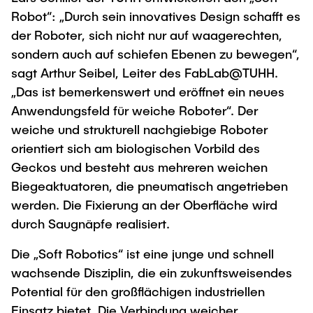
Intern
Lehre und Lernen
Interdisziplinärer Workshop des FSP
Robot“: „Durch sein innovatives Design schafft es
Forschung und Institute
„Biobasierte Prozesse und
Best Practices Lehre
der Roboter, sich nicht nur auf waagerechten,
Reaktortechnologien“
sondern auch auf schiefen Ebenen zu bewegen“,
Hochschuldidaktik - ZLL
Studienbereich FIT
sagt Arthur Seibel, Leiter des FabLab@TUHH.
LearnING Center
„Das ist bemerkenswert und eröffnet ein neues
Lehre im europäischen Verbund (ECIU)
Anwendungsfeld für weiche Roboter“. Der
WorkINGLab / Makerspace
weiche und strukturell nachgiebige Roboter
orientiert sich am biologischen Vorbild des
Institute im Überblick
Geckos und besteht aus mehreren weichen
Biegeaktuatoren, die pneumatisch angetrieben
werden. Die Fixierung an der Oberfläche wird
durch Saugnäpfe realisiert.
Die „Soft Robotics“ ist eine junge und schnell
wachsende Disziplin, die ein zukunftsweisendes
Potential für den großflächigen industriellen
Einsatz bietet. Die Verbindung weicher,