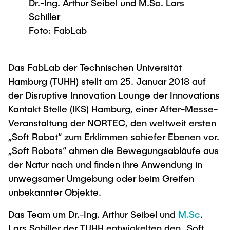
Dr.-Ing. Arthur Seibel und M.Sc. Lars
Newsroom
Beratung und Kontakt
Studiengänge
UNU HUB "Engineering to Face Climate
Schiller
Austauschstudium
Change"
Pressemitteilungen
Neu an der TUHH
Forschung und Institute
Foto: FabLab
Intercultural Hub
Flyer und Broschüren
Rund ums Studium
(Gast)Wissenschaftler*innen
Forschungsförderung
Technologie und Innovation in der Bildung
Magazin spektrum
Studienorganisation
Das FabLab der Technischen Universität
News
Veranstaltungen
Partnerships and Strategy
Hamburg (TUHH) stellt am 25. Januar 2018 auf
Early Career Researchers
AI in Education
Studiengänge
der Disruptive Innovation Lounge der Innovations
Partnerhochschulen Studierendenaustausch
Merchandise-Shop
Kontakt Stelle (IKS) Hamburg, einer After-Messe-
Forschung und Institute
Gute Wissenschaftliche Praxis
Eine Partnerschaft vereinbaren
Für Absolventinnen und Absolventen
Veranstaltung der NORTEC, den weltweit ersten
Arbeiten an der TU Hamburg
Strategie
Management-Wissenschaften und Technologie
„Soft Robot“ zum Erklimmen schiefer Ebenen vor.
Alumni
Future Lectures
„Soft Robots“ ahmen die Bewegungsabläufe aus
ECIU University
Stellenausschreibungen
Berufseinstieg - Career Center
der Natur nach und finden ihre Anwendung in
Team
Studiengänge
Berufsausbildung und Praktika
Graduiertenakademie
Contacts & International Team
unwegsamer Umgebung oder beim Greifen
Forschung und Institute
Berufungen
Promotion und Habilitation
unbekannter Objekte.
Neue Mitarbeitende
Wissenschaftliche Weiterbildung
Neues aus der Forschung &
Maschinenbau
Das Team um Dr.-Ing. Arthur Seibel und
M.Sc
.
Transfer
Lars Schiller der TUHH entwickelten den „Soft
Studiengänge