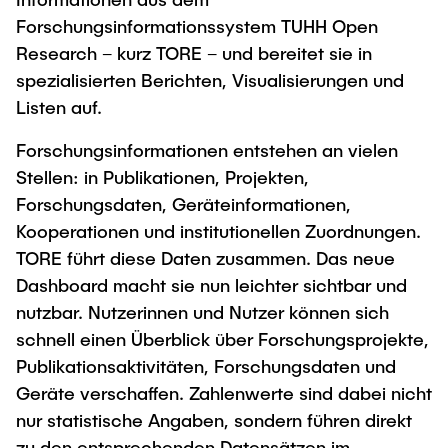
Intern
Lehre und Lernen
Interdisziplinärer Workshop des FSP
Forschungsinformationssystem TUHH Open
Forschung und Institute
„Biobasierte Prozesse und
Best Practices Lehre
Research – kurz TORE – und bereitet sie in
Reaktortechnologien“
Hochschuldidaktik - ZLL
spezialisierten Berichten, Visualisierungen und
Studienbereich FIT
Listen auf.
LearnING Center
Lehre im europäischen Verbund (ECIU)
Forschungsinformationen entstehen an vielen
Stellen: in Publikationen, Projekten,
WorkINGLab / Makerspace
Forschungsdaten, Geräteinformationen,
Institute im Überblick
Kooperationen und institutionellen Zuordnungen.
TORE führt diese Daten zusammen. Das neue
Dashboard macht sie nun leichter sichtbar und
nutzbar. Nutzerinnen und Nutzer können sich
schnell einen Überblick über Forschungsprojekte,
Publikationsaktivitäten, Forschungsdaten und
Geräte verschaffen. Zahlenwerte sind dabei nicht
nur statistische Angaben, sondern führen direkt
zu den entsprechenden Datensätzen im