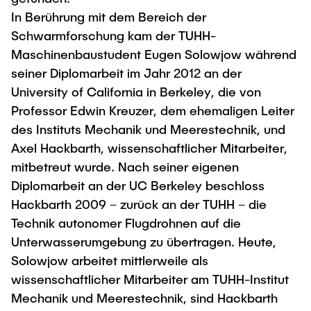
Intern
Lehre und Lernen
Interdisziplinärer Workshop des FSP
In Berührung mit dem Bereich der
Forschung und Institute
„Biobasierte Prozesse und
Best Practices Lehre
Schwarmforschung kam der TUHH-
Reaktortechnologien“
Maschinenbaustudent Eugen Solowjow während
Hochschuldidaktik - ZLL
Studienbereich FIT
seiner Diplomarbeit im Jahr 2012 an der
LearnING Center
University of California in Berkeley, die von
Lehre im europäischen Verbund (ECIU)
Professor Edwin Kreuzer, dem ehemaligen Leiter
WorkINGLab / Makerspace
des Instituts Mechanik und Meerestechnik, und
Axel Hackbarth, wissenschaftlicher Mitarbeiter,
Institute im Überblick
mitbetreut wurde. Nach seiner eigenen
Diplomarbeit an der UC Berkeley beschloss
Hackbarth 2009 – zurück an der TUHH – die
Technik autonomer Flugdrohnen auf die
Unterwasserumgebung zu übertragen. Heute,
Solowjow arbeitet mittlerweile als
wissenschaftlicher Mitarbeiter am TUHH-Institut
Mechanik und Meerestechnik, sind Hackbarth