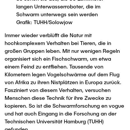
Newsroom
Beratung und Kontakt
Studiengänge
langen Unterwasserroboter, die im
UNU HUB "Engineering to Face Climate
Austauschstudium
Change"
Schwarm unterwegs sein werden
Pressemitteilungen
Neu an der TUHH
Forschung und Institute
Intercultural Hub
Grafik: TUHH/Solowjow
Flyer und Broschüren
Rund ums Studium
(Gast)Wissenschaftler*innen
Forschungsförderung
Technologie und Innovation in der Bildung
Magazin spektrum
Immer wieder verblüfft die Natur mit
Studienorganisation
News
hochkomplexem Verhalten bei Tieren, die in
Veranstaltungen
Partnerships and Strategy
Early Career Researchers
AI in Education
großen Gruppen leben. Mit nur wenigen Regeln
Studiengänge
Partnerhochschulen Studierendenaustausch
organisiert sich ein Fischschwarm, um etwa
Merchandise-Shop
Forschung und Institute
Gute Wissenschaftliche Praxis
Eine Partnerschaft vereinbaren
Für Absolventinnen und Absolventen
einem Feind zu entfliehen. Tausende von
Kilometern legen Vogelschwärme auf dem Flug
Arbeiten an der TU Hamburg
Strategie
Management-Wissenschaften und Technologie
Alumni
Future Lectures
von Afrika zu ihren Nistplätzen in Europa zurück.
ECIU University
Stellenausschreibungen
Berufseinstieg - Career Center
Fasziniert von diesem Verhalten, versuchen
Team
Studiengänge
Berufsausbildung und Praktika
Graduiertenakademie
Menschen diese Technik für ihre Zwecke zu
Contacts & International Team
Forschung und Institute
kopieren. So ist die Schwarmforschung en vogue
Berufungen
Promotion und Habilitation
und hat auch Eingang in die Forschung an der
Neue Mitarbeitende
Wissenschaftliche Weiterbildung
Neues aus der Forschung &
Maschinenbau
Technischen Universität Hamburg (TUHH)
Transfer
gefunden.
Studiengänge