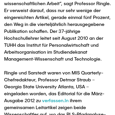
wissenschaftlichen Arbeit“, sagt Professor Ringle.
"Biobased Processes and Reactor
Research and institutes
Er verweist darauf, dass nur sehr wenige der
Technologies"
eingereichten Artikel, gerade einmal fünf Prozent,
Joint School of Multidisciplinary Studies
den Weg in die vierteljährlich herausgegebene
Publikation schaffen. Der 37-jährige
Hochschullehrer leitet seit August 2010 an der
TUHH das Institut für Personalwirtschaft und
Arbeitsorganisation im Studiendekanat
Institutes
Management-Wissenschaft und Technologie.
Overview
Ringle und Sarstedt waren von MIS Quarterly-
Chefredakteur, Professor Detmar Straub –
Georgia State University Atlanta, USA –
eingeladen worden, das Editorial für die März-
Ausgabe 2012 zu
verfassen.In
ihrem
gemeinsamen Leitartikel zeigen beide
Wissenschaftler auf, wo das PLS-Pfadanalyse-