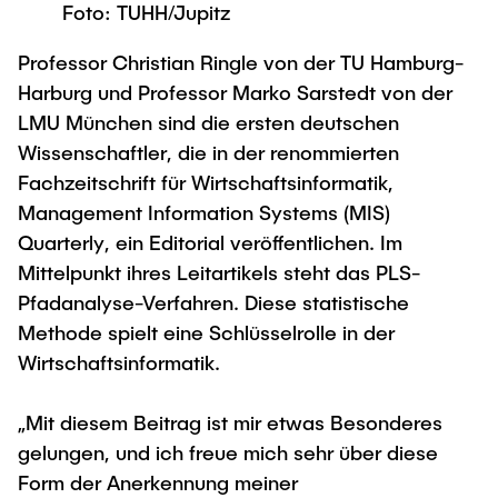
Process Engineering
Foto: TUHH/Jupitz
Newsroom
Advice and contact
UNU HUB "Engineering to Face Climate
Exchange students
Study programs
Change"
Press Release
New@tuhh
Professor Christian Ringle von der TU Hamburg-
Intercultural Hub
Research and Institutes
Harburg und Professor Marko Sarstedt von der
Flyers and brochures
Around student life
International Scholars & Guests
Research Funding
LMU München sind die ersten deutschen
University magazine spektrum
study organization
Technology and Innovation in Education
Wissenschaftler, die in der renommierten
Events
Partnerships and Strategy
Early Career Research Support
Fachzeitschrift für Wirtschaftsinformatik,
News
AI in Education
Management Information Systems (MIS)
Study Exchange Partnerships
Study programs
Merchandise-Shop
Good Scientific Practice
Quarterly, ein Editorial veröffentlichen. Im
How to establish partnerships
After Graduation
Research and Institutes
Mittelpunkt ihres Leitartikels steht das PLS-
Working at TU Hamburg
Strategy
Alumni
Future Lectures
Pfadanalyse-Verfahren. Diese statistische
Management Sciences and Technology
ECIU University
Job opportunities
Methode spielt eine Schlüsselrolle in der
Career Center
Team
Study Programs
Wirtschaftsinformatik.
Faculty recruiting
Graduate Academy
Contacts & International Team
Research and Institutes
Information for new employees
Doctoral Degrees
„Mit diesem Beitrag ist mir etwas Besonderes
Continuing Education
Research & Transfer News
gelungen, und ich freue mich sehr über diese
Mechanical Engineering
Internal Information
Form der Anerkennung meiner
Interdisciplinary Workshop of the FSP
Study programs