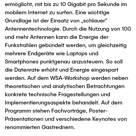
ermöglicht, mit bis zu 10 Gigabit pro Sekunde im
"Biobased Processes and Reactor
Research and institutes
mobilem Internet zu surfen. Eine wichtige
Technologies"
Grundlage ist der Einsatz von „schlauer“
Joint School of Multidisciplinary Studies
Antennentechnologie. Durch die Nutzung von 100
und mehr Antennen kann die Energie der
Funkstrahlen gebündelt werden, um gleichzeitig
mehrere Endgeräte wie Laptops und
Smartphones punktgenau anzusteuern. So soll
Institutes
die Datenrate erhöht und Energie eingespart
werden. Auf dem WSA-Workshop werden neben
Overview
theoretischen und analytischen Betrachtungen
konkrete technische Fragestellungen und
Implementierungsaspekte behandelt. Auf dem
Programm stehen Fachvorträge, Poster-
Präsentationen und verschiedene Keynotes von
renommierten Gastrednern.