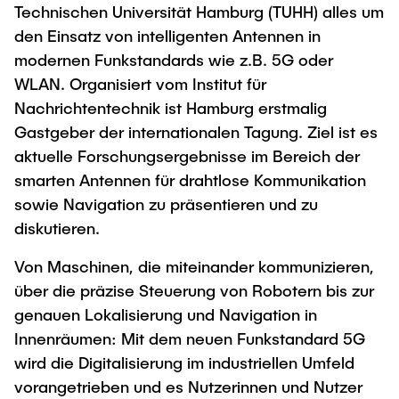
Process Engineering
Newsroom
Technischen Universität Hamburg (TUHH) alles um
Advice and contact
UNU HUB "Engineering to Face Climate
Exchange students
den Einsatz von intelligenten Antennen in
Study programs
Change"
Press Release
New@tuhh
modernen Funkstandards wie z.B. 5G oder
Intercultural Hub
Research and Institutes
Flyers and brochures
Around student life
WLAN. Organisiert vom Institut für
International Scholars & Guests
Research Funding
University magazine spektrum
Nachrichtentechnik ist Hamburg erstmalig
study organization
Technology and Innovation in Education
Gastgeber der internationalen Tagung. Ziel ist es
Events
Partnerships and Strategy
Early Career Research Support
News
AI in Education
aktuelle Forschungsergebnisse im Bereich der
Study Exchange Partnerships
smarten Antennen für drahtlose Kommunikation
Study programs
Merchandise-Shop
Good Scientific Practice
How to establish partnerships
After Graduation
sowie Navigation zu präsentieren und zu
Research and Institutes
diskutieren.
Working at TU Hamburg
Strategy
Alumni
Future Lectures
Management Sciences and Technology
ECIU University
Job opportunities
Von Maschinen, die miteinander kommunizieren,
Career Center
Team
Study Programs
über die präzise Steuerung von Robotern bis zur
Faculty recruiting
Graduate Academy
Contacts & International Team
genauen Lokalisierung und Navigation in
Research and Institutes
Information for new employees
Doctoral Degrees
Innenräumen: Mit dem neuen Funkstandard 5G
Continuing Education
Research & Transfer News
wird die Digitalisierung im industriellen Umfeld
Mechanical Engineering
Internal Information
vorangetrieben und es Nutzerinnen und Nutzer
Interdisciplinary Workshop of the FSP
Study programs