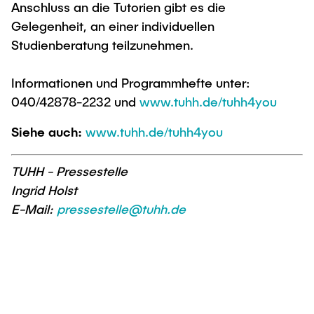
Intern
Lehre und Lernen
Anschluss an die Tutorien gibt es die
Interdisziplinärer Workshop des FSP
Forschung und Institute
Gelegenheit, an einer individuellen
„Biobasierte Prozesse und
Best Practices Lehre
Studienberatung teilzunehmen.
Reaktortechnologien“
Hochschuldidaktik - ZLL
Studienbereich FIT
LearnING Center
Informationen und Programmhefte unter:
040/42878-2232 und
www.tuhh.de/tuhh4you
Lehre im europäischen Verbund (ECIU)
WorkINGLab / Makerspace
Siehe auch:
www.tuhh.de/tuhh4you
Institute im Überblick
TUHH - Pressestelle
Ingrid Holst
E-Mail:
pressestelle@tuhh.de