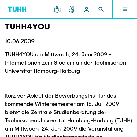
TUHH4YOU
DE
FORSCHUNG UND TRANSFER
STUDIUM UND LEHRE
INTERNATIONAL
TU HAMBURG
DEKANATE
10.06.2009
TU HAMBURG
TUHH4YOU am Mittwoch, 24. Juni 2009 -
Profil
Neues aus Studium und Lehre
Forschungsorganisation
Bau- und Umweltingenieurwesen
Mobilität
Informationen zum Studium an der Technischen
STUDIUM UND LEHRE
Studiengänge
Studium im Ausland
Universität Hamburg-Harburg
Struktur
Für Studieninteressierte
Wissens- & Technologietransfer
Forschung und Institute
Praktikum
Bewerbung
Societal Impact der TUHH
FORSCHUNG UND TRANSFER
Termine
Campus
Elektrotechnik, Informatik und Mathematik
Kurz vor Ablauf der Bewerbungsfrist für das
Für Schülerinnen und Schüler
Kontakt und Beratung
Hightech Agenda Deutschland @ TUHH
kommende Wintersemester am 15. Juli 2009
Studienangebot
Studiengänge
Kooperation mit der TUHH
DEKANATE
bietet die Zentrale Studienberatung der
Campus International
Studienorientierung
Forschung und Institute
Koordinierte Verbundforschung
Technischen Universität Hamburg-Harburg (TUHH)
Nachhaltigkeit
Welcome Weeks
am Mittwoch, 24. Juni 2009 die Veranstaltung
Exzellenzcluster BlueMat
Für Studierende
Verfahrenstechnik
INTERNATIONAL
TUHH4YOU für Studieninteressierte an.
Semesterprogramm