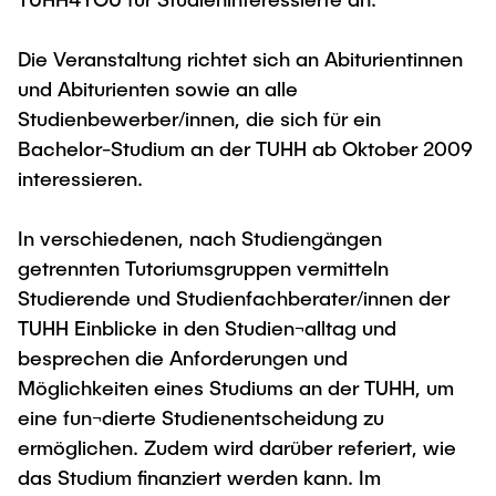
Newsroom
Beratung und Kontakt
Studiengänge
UNU HUB "Engineering to Face Climate
Austauschstudium
Change"
Pressemitteilungen
Die Veranstaltung richtet sich an Abiturientinnen
Neu an der TUHH
Forschung und Institute
Intercultural Hub
und Abiturienten sowie an alle
Flyer und Broschüren
Rund ums Studium
(Gast)Wissenschaftler*innen
Forschungsförderung
Technologie und Innovation in der Bildung
Studienbewerber/innen, die sich für ein
Magazin spektrum
Studienorganisation
Bachelor-Studium an der TUHH ab Oktober 2009
News
Veranstaltungen
Partnerships and Strategy
Early Career Researchers
interessieren.
AI in Education
Studiengänge
Partnerhochschulen Studierendenaustausch
Merchandise-Shop
Forschung und Institute
Gute Wissenschaftliche Praxis
In verschiedenen, nach Studiengängen
Eine Partnerschaft vereinbaren
Für Absolventinnen und Absolventen
getrennten Tutoriumsgruppen vermitteln
Arbeiten an der TU Hamburg
Strategie
Management-Wissenschaften und Technologie
Alumni
Future Lectures
Studierende und Studienfachberater/innen der
ECIU University
TUHH Einblicke in den Studien¬alltag und
Stellenausschreibungen
Berufseinstieg - Career Center
besprechen die Anforderungen und
Team
Studiengänge
Berufsausbildung und Praktika
Graduiertenakademie
Contacts & International Team
Möglichkeiten eines Studiums an der TUHH, um
Forschung und Institute
Berufungen
Promotion und Habilitation
eine fun¬dierte Studienentscheidung zu
Neue Mitarbeitende
Wissenschaftliche Weiterbildung
ermöglichen. Zudem wird darüber referiert, wie
Neues aus der Forschung &
Maschinenbau
Transfer
das Studium finanziert werden kann. Im
Studiengänge