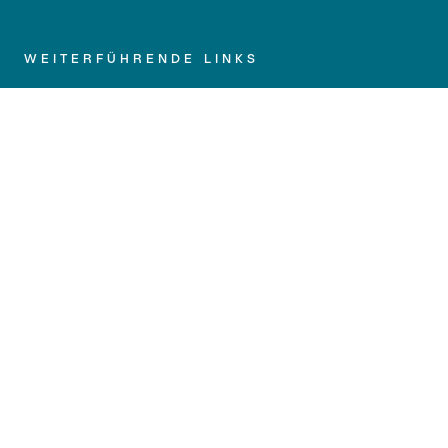
WEITERFÜHRENDE LINKS
Impressum
Datenschutz
Barrierefreiheit
Kontakt
Anfahrt
Medien und Presse