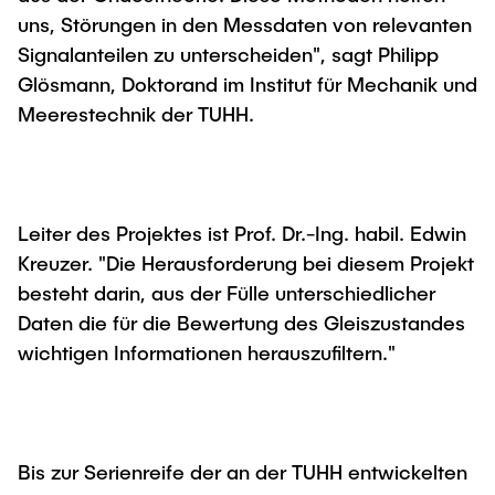
Intern
Lehre und Lernen
Interdisziplinärer Workshop des FSP
uns, Störungen in den Messdaten von relevanten
Forschung und Institute
„Biobasierte Prozesse und
Best Practices Lehre
Signalanteilen zu unterscheiden", sagt Philipp
Reaktortechnologien“
Glösmann, Doktor­and im Institut für Mechanik und
Hochschuldidaktik - ZLL
Studienbereich FIT
Meerestechnik der TUHH.
LearnING Center
Lehre im europäischen Verbund (ECIU)
WorkINGLab / Makerspace
Leiter des Projektes ist Prof. Dr.-Ing. habil. Edwin
Institute im Überblick
Kreu­zer. "Die Heraus­for­de­rung bei diesem Projekt
besteht darin, aus der Fülle unterschiedlicher
Daten die für die Bewertung des Gleiszustandes
wichtigen Infor­ma­tio­nen heraus­zu­filtern."
Bis zur Serienreife der an der TUHH entwickelten