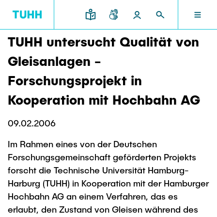
TUHH untersucht Qualität von
DE
FORSCHUNG UND TRANSFER
STUDIUM UND LEHRE
INTERNATIONAL
TU HAMBURG
DEKANATE
Gleisanlagen -
TU HAMBURG
Forschungsprojekt in
Profil
Neues aus Studium und Lehre
Forschungsorganisation
Bau- und Umweltingenieurwesen
Mobilität
Kooperation mit Hochbahn AG
STUDIUM UND LEHRE
Studiengänge
Studium im Ausland
Struktur
Für Studieninteressierte
Wissens- & Technologietransfer
09.02.2006
Forschung und Institute
Praktikum
Bewerbung
Societal Impact der TUHH
FORSCHUNG UND TRANSFER
Termine
Campus
Im Rahmen eines von der Deutschen
Elektrotechnik, Informatik und Mathematik
Für Schülerinnen und Schüler
Forschungsgemeinschaft geförderten Projekts
Kontakt und Beratung
Hightech Agenda Deutschland @ TUHH
Studienangebot
Studiengänge
Kooperation mit der TUHH
forscht die Technische Universität Hamburg-
DEKANATE
Campus International
Harburg (TUHH) in Kooperation mit der Hamburger
Studienorientierung
Forschung und Institute
Koordinierte Verbundforschung
Nachhaltigkeit
Hochbahn AG an einem Verfahren, das es
Welcome Weeks
Exzellenzcluster BlueMat
Für Studierende
Verfahrenstechnik
INTERNATIONAL
erlaubt, den Zustand von Gleisen während des
Semesterprogramm