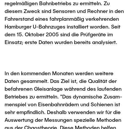
regelmäßigen Bahnbetriebs zu ermitteln. Zu
Newsroom
Beratung und Kontakt
Studiengänge
UNU HUB "Engineering to Face Climate
Austauschstudium
diesem Zweck sind Sensoren und Rechner in den
Change"
Pressemitteilungen
Neu an der TUHH
Forschung und Institute
Fahrerstand eines fahrplanmäßig verkehrenden
Intercultural Hub
Flyer und Broschüren
Rund ums Studium
Hamburger U-Bahnzuges installiert worden. Seit
(Gast)Wissenschaftler*innen
Forschungsförderung
Technologie und Innovation in der Bildung
Magazin spektrum
dem 15. Oktober 2005 sind die Prüfgeräte im
Studienorganisation
News
Einsatz; erste Daten wurden bereits analysiert.
Veranstaltungen
Partnerships and Strategy
Early Career Researchers
AI in Education
Studiengänge
Partnerhochschulen Studierendenaustausch
Merchandise-Shop
Forschung und Institute
Gute Wissenschaftliche Praxis
Eine Partnerschaft vereinbaren
Für Absolventinnen und Absolventen
In den kommenden Monaten werden weitere
Arbeiten an der TU Hamburg
Strategie
Management-Wissenschaften und Technologie
Alumni
Future Lectures
Daten gesammelt. Das Ziel ist, die Qualität der
ECIU University
Stellenausschreibungen
Berufseinstieg - Career Center
befahrenen Gleisanlage während des laufenden
Team
Studiengänge
Berufsausbildung und Praktika
Betriebes zu ermitteln. "Das dynamische Zusam­
Graduiertenakademie
Contacts & International Team
Forschung und Institute
men­spiel von Eisenbahnrädern und Schienen ist
Berufungen
Promotion und Habilitation
sehr empfindlich. Deshalb verwenden wir für die
Neue Mitarbeitende
Wissenschaftliche Weiterbildung
Neues aus der Forschung &
Maschinenbau
Aus­wertung der Mes­sungen spezielle Methoden
Transfer
aus der Chaostheorie. Diese Methoden helfen
Studiengänge