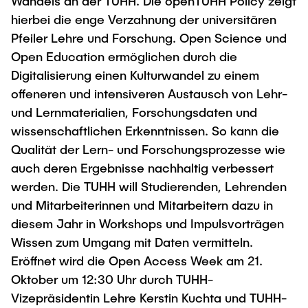
Intern
Wandels an der TUHH. Die openTUHH Policy zeigt
Lehre und Lernen
Interdisziplinärer Workshop des FSP
hierbei die enge Verzahnung der universitären
Forschung und Institute
„Biobasierte Prozesse und
Best Practices Lehre
Pfeiler Lehre und Forschung. Open Science und
Reaktortechnologien“
Hochschuldidaktik - ZLL
Open Education ermöglichen durch die
Studienbereich FIT
Digitalisierung einen Kulturwandel zu einem
LearnING Center
offeneren und intensiveren Austausch von Lehr-
Lehre im europäischen Verbund (ECIU)
und Lernmaterialien, Forschungsdaten und
WorkINGLab / Makerspace
wissenschaftlichen Erkenntnissen. So kann die
Qualität der Lern- und Forschungsprozesse wie
Institute im Überblick
auch deren Ergebnisse nachhaltig verbessert
werden. Die TUHH will Studierenden, Lehrenden
und Mitarbeiterinnen und Mitarbeitern dazu in
diesem Jahr in Workshops und Impulsvorträgen
Wissen zum Umgang mit Daten vermitteln.
Eröffnet wird die Open Access Week am 21.
Oktober um 12:30 Uhr durch TUHH-
Vizepräsidentin Lehre Kerstin Kuchta und TUHH-