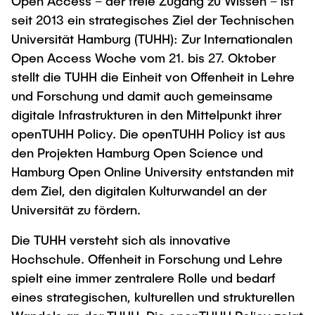
Open Access – der freie Zugang zu Wissen – ist
Newsroom
Beratung und Kontakt
Studiengänge
UNU HUB "Engineering to Face Climate
seit 2013 ein strategisches Ziel der Technischen
Austauschstudium
Change"
Pressemitteilungen
Universität Hamburg (TUHH): Zur Internationalen
Neu an der TUHH
Forschung und Institute
Intercultural Hub
Open Access Woche vom 21. bis 27. Oktober
Flyer und Broschüren
Rund ums Studium
(Gast)Wissenschaftler*innen
Forschungsförderung
Technologie und Innovation in der Bildung
stellt die TUHH die Einheit von Offenheit in Lehre
Magazin spektrum
Studienorganisation
und Forschung und damit auch gemeinsame
News
Veranstaltungen
Partnerships and Strategy
Early Career Researchers
digitale Infrastrukturen in den Mittelpunkt ihrer
AI in Education
Studiengänge
openTUHH Policy. Die openTUHH Policy ist aus
Partnerhochschulen Studierendenaustausch
Merchandise-Shop
Forschung und Institute
Gute Wissenschaftliche Praxis
den Projekten Hamburg Open Science und
Eine Partnerschaft vereinbaren
Für Absolventinnen und Absolventen
Hamburg Open Online University entstanden mit
Arbeiten an der TU Hamburg
Strategie
Management-Wissenschaften und Technologie
Alumni
Future Lectures
dem Ziel, den digitalen Kulturwandel an der
ECIU University
Stellenausschreibungen
Universität zu fördern.
Berufseinstieg - Career Center
Team
Studiengänge
Berufsausbildung und Praktika
Graduiertenakademie
Die TUHH versteht sich als innovative
Contacts & International Team
Forschung und Institute
Berufungen
Hochschule. Offenheit in Forschung und Lehre
Promotion und Habilitation
spielt eine immer zentralere Rolle und bedarf
Neue Mitarbeitende
Wissenschaftliche Weiterbildung
Neues aus der Forschung &
Maschinenbau
eines strategischen, kulturellen und strukturellen
Transfer
Studiengänge