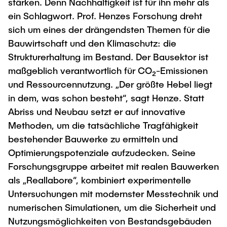
Intern
stärken. Denn Nachhaltigkeit ist für ihn mehr als
Lehre und Lernen
Interdisziplinärer Workshop des FSP
ein Schlagwort. Prof. Henzes Forschung dreht
Forschung und Institute
„Biobasierte Prozesse und
Best Practices Lehre
sich um eines der drängendsten Themen für die
Reaktortechnologien“
Hochschuldidaktik - ZLL
Studienbereich FIT
Bauwirtschaft und den Klimaschutz: die
Strukturerhaltung im Bestand. Der Bausektor ist
LearnING Center
maßgeblich verantwortlich für CO₂-Emissionen
Lehre im europäischen Verbund (ECIU)
und Ressourcennutzung. „Der größte Hebel liegt
WorkINGLab / Makerspace
in dem, was schon besteht“, sagt Henze. Statt
Abriss und Neubau setzt er auf innovative
Institute im Überblick
Methoden, um die tatsächliche Tragfähigkeit
bestehender Bauwerke zu ermitteln und
Optimierungspotenziale aufzudecken. Seine
Forschungsgruppe arbeitet mit realen Bauwerken
als „Reallabore“, kombiniert experimentelle
Untersuchungen mit modernster Messtechnik und
numerischen Simulationen, um die Sicherheit und
Nutzungsmöglichkeiten von Bestandsgebäuden