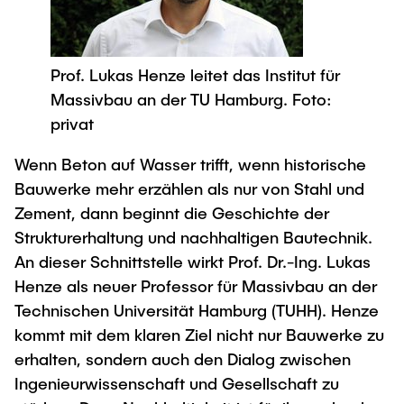
Newsroom
Beratung und Kontakt
Studiengänge
UNU HUB "Engineering to Face Climate
Austauschstudium
Change"
Pressemitteilungen
Neu an der TUHH
Forschung und Institute
Intercultural Hub
Prof. Lukas Henze leitet das Institut für
Flyer und Broschüren
Rund ums Studium
(Gast)Wissenschaftler*innen
Forschungsförderung
Technologie und Innovation in der Bildung
Massivbau an der TU Hamburg. Foto:
Magazin spektrum
Studienorganisation
privat
News
Veranstaltungen
Partnerships and Strategy
Early Career Researchers
AI in Education
Studiengänge
Wenn Beton auf Wasser trifft, wenn historische
Partnerhochschulen Studierendenaustausch
Merchandise-Shop
Bauwerke mehr erzählen als nur von Stahl und
Forschung und Institute
Gute Wissenschaftliche Praxis
Eine Partnerschaft vereinbaren
Für Absolventinnen und Absolventen
Zement, dann beginnt die Geschichte der
Arbeiten an der TU Hamburg
Strategie
Management-Wissenschaften und Technologie
Strukturerhaltung und nachhaltigen Bautechnik.
Alumni
Future Lectures
An dieser Schnittstelle wirkt Prof. Dr.-Ing. Lukas
ECIU University
Stellenausschreibungen
Berufseinstieg - Career Center
Henze als neuer Professor für Massivbau an der
Team
Studiengänge
Berufsausbildung und Praktika
Graduiertenakademie
Contacts & International Team
Technischen Universität Hamburg (TUHH). Henze
Forschung und Institute
Berufungen
Promotion und Habilitation
kommt mit dem klaren Ziel nicht nur Bauwerke zu
erhalten, sondern auch den Dialog zwischen
Neue Mitarbeitende
Wissenschaftliche Weiterbildung
Neues aus der Forschung &
Maschinenbau
Ingenieurwissenschaft und Gesellschaft zu
Transfer
Studiengänge