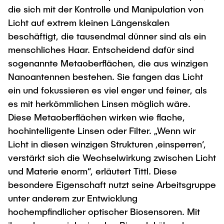
Intern
Lehre und Lernen
Interdisziplinärer Workshop des FSP
die sich mit der Kontrolle und Manipulation von
Forschung und Institute
„Biobasierte Prozesse und
Best Practices Lehre
Licht auf extrem kleinen Längenskalen
Reaktortechnologien“
beschäftigt, die tausendmal dünner sind als ein
Hochschuldidaktik - ZLL
Studienbereich FIT
menschliches Haar. Entscheidend dafür sind
LearnING Center
sogenannte Metaoberflächen, die aus winzigen
Lehre im europäischen Verbund (ECIU)
Nanoantennen bestehen. Sie fangen das Licht
ein und fokussieren es viel enger und feiner, als
WorkINGLab / Makerspace
es mit herkömmlichen Linsen möglich wäre.
Institute im Überblick
Diese Metaoberflächen wirken wie flache,
hochintelligente Linsen oder Filter. „Wenn wir
Licht in diesen winzigen Strukturen ‚einsperren‘,
verstärkt sich die Wechselwirkung zwischen Licht
und Materie enorm“, erläutert Tittl. Diese
besondere Eigenschaft nutzt seine Arbeitsgruppe
unter anderem zur Entwicklung
hochempfindlicher optischer Biosensoren. Mit