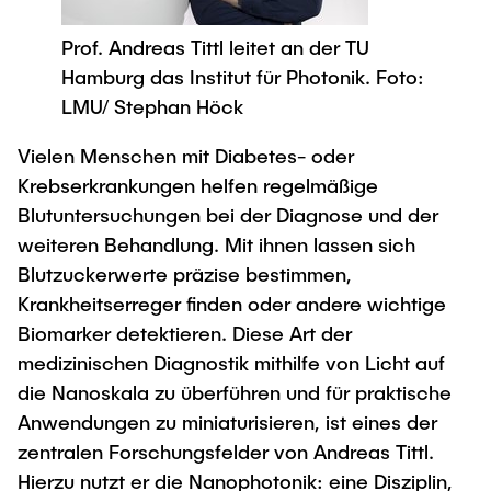
Newsroom
Beratung und Kontakt
Studiengänge
UNU HUB "Engineering to Face Climate
Austauschstudium
Prof. Andreas Tittl leitet an der TU
Change"
Pressemitteilungen
Neu an der TUHH
Forschung und Institute
Intercultural Hub
Hamburg das Institut für Photonik. Foto:
Flyer und Broschüren
Rund ums Studium
LMU/ Stephan Höck
(Gast)Wissenschaftler*innen
Forschungsförderung
Technologie und Innovation in der Bildung
Magazin spektrum
Studienorganisation
Vielen Menschen mit Diabetes- oder
News
Veranstaltungen
Partnerships and Strategy
Early Career Researchers
Krebserkrankungen helfen regelmäßige
AI in Education
Studiengänge
Partnerhochschulen Studierendenaustausch
Blutuntersuchungen bei der Diagnose und der
Merchandise-Shop
Forschung und Institute
Gute Wissenschaftliche Praxis
weiteren Behandlung. Mit ihnen lassen sich
Eine Partnerschaft vereinbaren
Für Absolventinnen und Absolventen
Blutzuckerwerte präzise bestimmen,
Arbeiten an der TU Hamburg
Strategie
Management-Wissenschaften und Technologie
Alumni
Future Lectures
Krankheitserreger finden oder andere wichtige
ECIU University
Stellenausschreibungen
Berufseinstieg - Career Center
Biomarker detektieren. Diese Art der
Team
Studiengänge
Berufsausbildung und Praktika
medizinischen Diagnostik mithilfe von Licht auf
Graduiertenakademie
Contacts & International Team
die Nanoskala zu überführen und für praktische
Forschung und Institute
Berufungen
Promotion und Habilitation
Anwendungen zu miniaturisieren, ist eines der
Neue Mitarbeitende
Wissenschaftliche Weiterbildung
Neues aus der Forschung &
Maschinenbau
zentralen Forschungsfelder von Andreas Tittl.
Transfer
Hierzu nutzt er die Nanophotonik: eine Disziplin,
Studiengänge