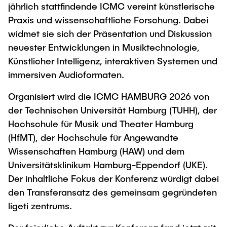
Intern
Lehre und Lernen
jährlich stattfindende ICMC vereint künstlerische
Interdisziplinärer Workshop des FSP
Forschung und Institute
Praxis und wissenschaftliche Forschung. Dabei
„Biobasierte Prozesse und
Best Practices Lehre
widmet sie sich der Präsentation und Diskussion
Reaktortechnologien“
Hochschuldidaktik - ZLL
Studienbereich FIT
neuester Entwicklungen in Musiktechnologie,
LearnING Center
Künstlicher Intelligenz, interaktiven Systemen und
Lehre im europäischen Verbund (ECIU)
immersiven Audioformaten.
WorkINGLab / Makerspace
Organisiert wird die ICMC HAMBURG 2026 von
der Technischen Universität Hamburg (TUHH), der
Institute im Überblick
Hochschule für Musik und Theater Hamburg
(HfMT), der Hochschule für Angewandte
Wissenschaften Hamburg (HAW) und dem
Universitätsklinikum Hamburg-Eppendorf (UKE).
Der inhaltliche Fokus der Konferenz würdigt dabei
den Transferansatz des gemeinsam gegründeten
ligeti zentrums.