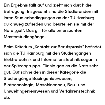
Intern
Lehre und Lernen
Interdisziplinärer Workshop des FSP
Ein Ergebnis fällt auf und zieht sich durch die
Forschung und Institute
„Biobasierte Prozesse und
Best Practices Lehre
Befragung: Insgesamt sind die Studierenden mit
Reaktortechnologien“
ihren Studienbedingungen an der TU Hamburg
Hochschuldidaktik - ZLL
Studienbereich FIT
durchweg zufrieden und beurteilen sie mit der
LearnING Center
Note „gut“. Das gilt für alle untersuchten
Lehre im europäischen Verbund (ECIU)
Masterstudiengänge.
WorkINGLab / Makerspace
Beim Kriterium „Kontakt zur Berufspraxis“ befindet
sich die TU Hamburg mit den Studiengängen
Institute im Überblick
Elektrotechnik und Informationstechnik sogar in
der Spitzengruppe. Für sie gab es die Note sehr
gut. Gut schneiden in dieser Kategorie die
Studiengänge Bauingenieurwesen,
Biotechnologie, Maschinenbau, Bau- und
Umweltingenieurwesen und Verfahrenstechnik
ab.