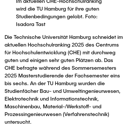
Im aktuellen CHE-Hochschulranking
Newsroom
Beratung und Kontakt
Studiengänge
UNU HUB "Engineering to Face Climate
wird die TU Hamburg für ihre guten
Austauschstudium
Change"
Pressemitteilungen
Neu an der TUHH
Forschung und Institute
Studienbedingungen gelobt. Foto:
Intercultural Hub
Flyer und Broschüren
Isadora Tast
Rund ums Studium
(Gast)Wissenschaftler*innen
Forschungsförderung
Technologie und Innovation in der Bildung
Magazin spektrum
Studienorganisation
Die Technische Universität Hamburg schneidet im
News
Veranstaltungen
Partnerships and Strategy
aktuellen Hochschulranking 2025 des Centrums
Early Career Researchers
AI in Education
Studiengänge
für Hochschulentwicklung (CHE) mit durchweg
Partnerhochschulen Studierendenaustausch
Merchandise-Shop
guten und einigen sehr guten Plätzen ab. Das
Forschung und Institute
Gute Wissenschaftliche Praxis
Eine Partnerschaft vereinbaren
Für Absolventinnen und Absolventen
CHE befragte während des Sommersemesters
Arbeiten an der TU Hamburg
Strategie
Management-Wissenschaften und Technologie
2025 Masterstudierende der Fachsemester eins
Alumni
Future Lectures
bis sechs. An der TU Hamburg wurden die
ECIU University
Stellenausschreibungen
Berufseinstieg - Career Center
Studienfächer Bau- und Umweltingenieurwesen,
Team
Studiengänge
Berufsausbildung und Praktika
Graduiertenakademie
Contacts & International Team
Elektrotechnik und Informationstechnik,
Forschung und Institute
Berufungen
Promotion und Habilitation
Maschinenbau, Material-/Werkstoff- und
Neue Mitarbeitende
Prozessingenieurwesen (Verfahrenstechnik)
Wissenschaftliche Weiterbildung
Neues aus der Forschung &
Maschinenbau
untersucht.
Transfer
Studiengänge