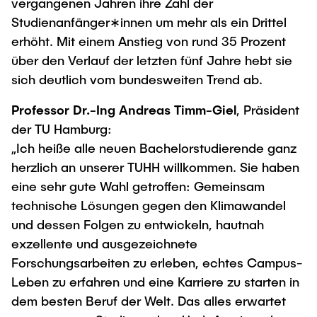
Intern
vergangenen Jahren ihre Zahl der
Lehre und Lernen
Interdisziplinärer Workshop des FSP
Studienanfänger∗innen um mehr als ein Drittel
Forschung und Institute
„Biobasierte Prozesse und
Best Practices Lehre
erhöht. Mit einem Anstieg von rund 35 Prozent
Reaktortechnologien“
Hochschuldidaktik - ZLL
Studienbereich FIT
über den Verlauf der letzten fünf Jahre hebt sie
sich deutlich vom bundesweiten Trend ab.
LearnING Center
Lehre im europäischen Verbund (ECIU)
Professor Dr.-Ing Andreas Timm-Giel
, Präsident
WorkINGLab / Makerspace
der TU Hamburg:
„Ich heiße alle neuen Bachelorstudierende ganz
Institute im Überblick
herzlich an unserer TUHH willkommen. Sie haben
eine sehr gute Wahl getroffen: Gemeinsam
technische Lösungen gegen den Klimawandel
und dessen Folgen zu entwickeln, hautnah
exzellente und ausgezeichnete
Forschungsarbeiten zu erleben, echtes Campus-
Leben zu erfahren und eine Karriere zu starten in
dem besten Beruf der Welt. Das alles erwartet