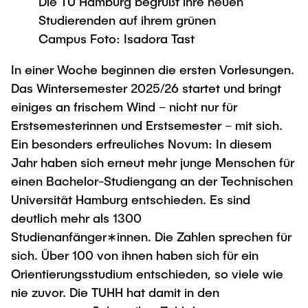
Die TU Hamburg begrüßt ihre neuen
Newsroom
Beratung und Kontakt
Studiengänge
UNU HUB "Engineering to Face Climate
Studierenden auf ihrem grünen
Austauschstudium
Change"
Pressemitteilungen
Neu an der TUHH
Forschung und Institute
Campus Foto: Isadora Tast
Intercultural Hub
Flyer und Broschüren
Rund ums Studium
In einer Woche beginnen die ersten Vorlesungen.
(Gast)Wissenschaftler*innen
Forschungsförderung
Technologie und Innovation in der Bildung
Magazin spektrum
Studienorganisation
Das Wintersemester 2025/26 startet und bringt
News
Veranstaltungen
Partnerships and Strategy
einiges an frischem Wind – nicht nur für
Early Career Researchers
AI in Education
Studiengänge
Erstsemesterinnen und Erstsemester – mit sich.
Partnerhochschulen Studierendenaustausch
Merchandise-Shop
Ein besonders erfreuliches Novum: In diesem
Forschung und Institute
Gute Wissenschaftliche Praxis
Eine Partnerschaft vereinbaren
Für Absolventinnen und Absolventen
Jahr haben sich erneut mehr junge Menschen für
Arbeiten an der TU Hamburg
Strategie
Management-Wissenschaften und Technologie
einen Bachelor-Studiengang an der Technischen
Alumni
Future Lectures
Universität Hamburg entschieden. Es sind
ECIU University
Stellenausschreibungen
Berufseinstieg - Career Center
deutlich mehr als 1300
Team
Studiengänge
Berufsausbildung und Praktika
Graduiertenakademie
Contacts & International Team
Studienanfänger∗innen. Die Zahlen sprechen für
Forschung und Institute
Berufungen
Promotion und Habilitation
sich. Über 100 von ihnen haben sich für ein
Orientierungsstudium entschieden, so viele wie
Neue Mitarbeitende
Wissenschaftliche Weiterbildung
Neues aus der Forschung &
Maschinenbau
nie zuvor. Die TUHH hat damit in den
Transfer
Studiengänge