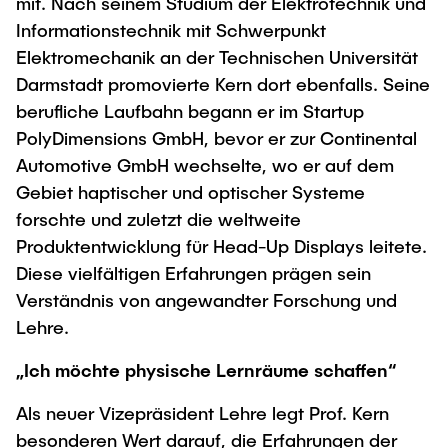
Intern
mit. Nach seinem Studium der Elektrotechnik und
Lehre und Lernen
Interdisziplinärer Workshop des FSP
Informationstechnik mit Schwerpunkt
Forschung und Institute
„Biobasierte Prozesse und
Best Practices Lehre
Elektromechanik an der Technischen Universität
Reaktortechnologien“
Hochschuldidaktik - ZLL
Darmstadt promovierte Kern dort ebenfalls. Seine
Studienbereich FIT
berufliche Laufbahn begann er im Startup
LearnING Center
PolyDimensions GmbH, bevor er zur Continental
Lehre im europäischen Verbund (ECIU)
Automotive GmbH wechselte, wo er auf dem
WorkINGLab / Makerspace
Gebiet haptischer und optischer Systeme
forschte und zuletzt die weltweite
Institute im Überblick
Produktentwicklung für Head-Up Displays leitete.
Diese vielfältigen Erfahrungen prägen sein
Verständnis von angewandter Forschung und
Lehre.
„Ich möchte physische Lernräume schaffen“
Als neuer Vizepräsident Lehre legt Prof. Kern
besonderen Wert darauf, die Erfahrungen der