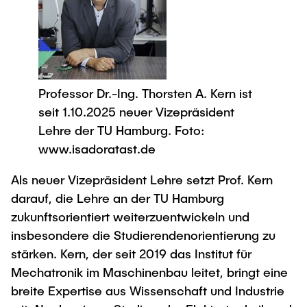
Newsroom
Beratung und Kontakt
Studiengänge
UNU HUB "Engineering to Face Climate
Austauschstudium
Change"
Pressemitteilungen
Neu an der TUHH
Forschung und Institute
Intercultural Hub
Flyer und Broschüren
Rund ums Studium
(Gast)Wissenschaftler*innen
Forschungsförderung
Technologie und Innovation in der Bildung
Magazin spektrum
Studienorganisation
Professor Dr.-Ing. Thorsten A. Kern ist
News
Veranstaltungen
Partnerships and Strategy
Early Career Researchers
seit 1.10.2025 neuer Vizepräsident
AI in Education
Studiengänge
Lehre der TU Hamburg. Foto:
Partnerhochschulen Studierendenaustausch
Merchandise-Shop
Forschung und Institute
Gute Wissenschaftliche Praxis
www.isadoratast.de
Eine Partnerschaft vereinbaren
Für Absolventinnen und Absolventen
Arbeiten an der TU Hamburg
Strategie
Als neuer Vizepräsident Lehre setzt Prof. Kern
Management-Wissenschaften und Technologie
Alumni
Future Lectures
darauf, die Lehre an der TU Hamburg
ECIU University
Stellenausschreibungen
Berufseinstieg - Career Center
zukunftsorientiert weiterzuentwickeln und
Team
Studiengänge
Berufsausbildung und Praktika
Graduiertenakademie
insbesondere die Studierendenorientierung zu
Contacts & International Team
Forschung und Institute
Berufungen
Promotion und Habilitation
stärken. Kern, der seit 2019 das Institut für
Mechatronik im Maschinenbau leitet, bringt eine
Neue Mitarbeitende
Wissenschaftliche Weiterbildung
Neues aus der Forschung &
Maschinenbau
breite Expertise aus Wissenschaft und Industrie
Transfer
Studiengänge