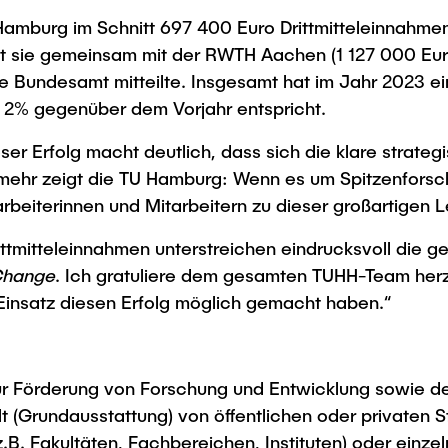
Hamburg im Schnitt 697 400 Euro Drittmitteleinnahmen 
iegt sie gemeinsam mit der RWTH Aachen (1 127 000 Eu
e Bundesamt mitteilte. Insgesamt hat im Jahr 2023 ei
 2% gegenüber dem Vorjahr entspricht.
er Erfolg macht deutlich, dass sich die klare strate
hr zeigt die TU Hamburg: Wenn es um Spitzenforschun
arbeiterinnen und Mitarbeitern zu dieser großartigen L
ittmitteleinnahmen unterstreichen eindrucksvoll die g
 Change
. Ich gratuliere dem gesamten TUHH-Team herzl
 Einsatz diesen Erfolg möglich gemacht haben.“
n zur Förderung von Forschung und Entwicklung sowie
 (Grund­aus­stattung) von öffentlichen oder privaten S
(z.B. Fakultäten, Fach­bereichen, Instituten) oder ein